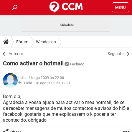
MENU
INÍCIO
JOGOS
WHATSAPP
DICAS
Fórum
Webdesign
CELULAR
FACEBOOK
JOGOS
WHATSAPP
DOWNLOADS
Anterior
Seguinte
OUTLOOK
EXCEL
CELULAR
FACEBOOK
Como activar o hotmail
INSTAGRAM
JOGOS
GMAIL
WHATSAPP
Fechado
FÓRUM
OUTLOOK
EXCEL
GUIA DE COMPRAS
CELULAR
FACEBOOK
Lidia
- 16 ago 2009 às 22:06
INSTAGRAM
JOGOS
GMAIL
WHATSAPP
GLOSSÁRIO
Lídia -
18 ago 2009 às 12:21
OUTLOOK
EXCEL
GUIA DE COMPRAS
CELULAR
FACEBOOK
INSTAGRAM
JOGOS
GMAIL
WHATSAPP
Bom dia,
OUTLOOK
EXCEL
Agradecia a vossa ajuda para activar o meu hotmail, deixei
GUIA DE COMPRAS
CELULAR
FACEBOOK
de receber mensagens de muitos contactos e avisos do hi5 e
INSTAGRAM
GMAIL
facebook, gostaria que me explicassem o k poderia ter
OUTLOOK
EXCEL
GUIA DE COMPRAS
acontecido, obrigado
INSTAGRAM
GMAIL