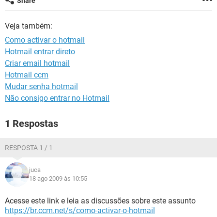
Share
GUIA DE COMPRAS
Veja também:
Como activar o hotmail
Hotmail entrar direto
Criar email hotmail
Hotmail ccm
Mudar senha hotmail
Não consigo entrar no Hotmail
1 Respostas
RESPOSTA 1 / 1
juca
18 ago 2009 às 10:55
Acesse este link e leia as discussões sobre este assunto
https://br.ccm.net/s/como-activar-o-hotmail