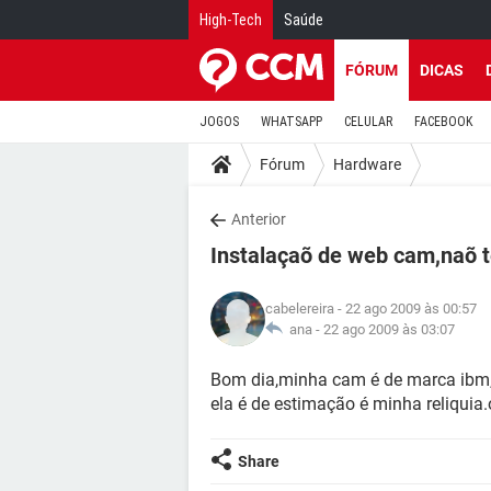
High-Tech
Saúde
FÓRUM
DICAS
JOGOS
WHATSAPP
CELULAR
FACEBOOK
Fórum
Hardware
Anterior
Instalaçaõ de web cam,naõ t
cabelereira
- 22 ago 2009 às 00:57
ana -
22 ago 2009 às 03:07
Bom dia,minha cam é de marca ibm,
ela é de estimação é minha reliquia
Share