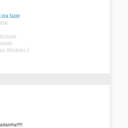
 pra fazer
ital
ebmaster
twares
as -Windows 7
adainha!!!!!