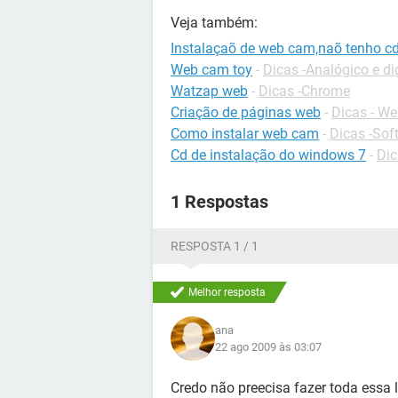
Veja também:
Instalaçaõ de web cam,naõ tenho cd
Web cam toy
-
Dicas -Analógico e dig
Watzap web
-
Dicas -Chrome
Criação de páginas web
-
Dicas - W
Como instalar web cam
-
Dicas -Sof
Cd de instalação do windows 7
-
Dic
1 Respostas
RESPOSTA 1 / 1
Melhor resposta
ana
22 ago 2009 às 03:07
Credo não preecisa fazer toda essa l