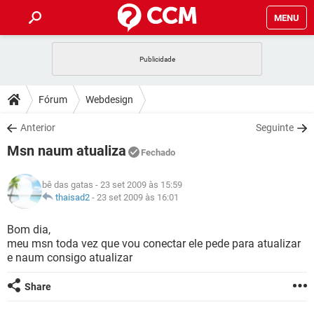
MENU
INÍCIO
JOGOS
WHATSAPP
DICAS
Fórum
Webdesign
CELULAR
FACEBOOK
JOGOS
WHATSAPP
DOWNLOADS
Anterior
Seguinte
OUTLOOK
EXCEL
CELULAR
FACEBOOK
Msn naum atualiza
INSTAGRAM
JOGOS
GMAIL
WHATSAPP
Fechado
FÓRUM
OUTLOOK
EXCEL
GUIA DE COMPRAS
CELULAR
FACEBOOK
bê das gatas
- 23 set 2009 às 15:59
INSTAGRAM
JOGOS
GMAIL
WHATSAPP
GLOSSÁRIO
thaisad2
-
23 set 2009 às 16:01
OUTLOOK
EXCEL
GUIA DE COMPRAS
CELULAR
FACEBOOK
INSTAGRAM
JOGOS
GMAIL
WHATSAPP
Bom dia,
OUTLOOK
EXCEL
meu msn toda vez que vou conectar ele pede para atualizar
GUIA DE COMPRAS
CELULAR
FACEBOOK
e naum consigo atualizar
INSTAGRAM
GMAIL
OUTLOOK
EXCEL
GUIA DE COMPRAS
Share
INSTAGRAM
GMAIL