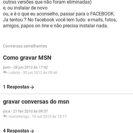
outras versões que não foram eliminadas)
e, ou instalar de novo
ou, e é o que eu aconselho, passar para o FACEBOOK.
Ja tentou ? No facebook você tem tudo: e-mails, fotos,
amigos, papos on line e não precisa instalar nada.
Conversas semelhantes
Como gravar MSN
pom
-
28 jun 2012 às 17:42
calisto
-
30 jun 2012 às 09:46
1 Respostas
gravar conversas do msn
joca
-
21 fev 2010 às 09:37
monstrengo
-
19 out 2010 às 15:17
4 Respostas