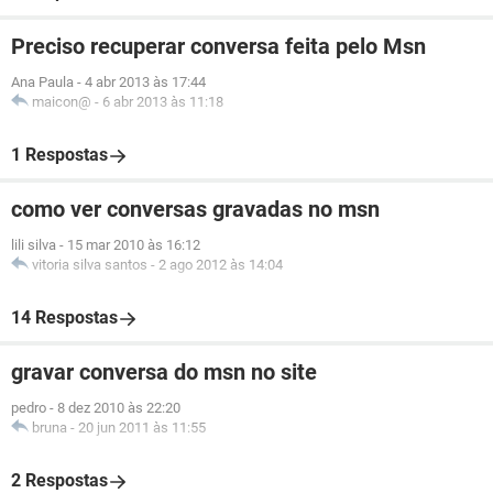
Preciso recuperar conversa feita pelo Msn
Ana Paula
-
4 abr 2013 às 17:44
maicon@
-
6 abr 2013 às 11:18
1 Respostas
como ver conversas gravadas no msn
lili silva
-
15 mar 2010 às 16:12
vitoria silva santos
-
2 ago 2012 às 14:04
14 Respostas
gravar conversa do msn no site
pedro
-
8 dez 2010 às 22:20
bruna
-
20 jun 2011 às 11:55
2 Respostas