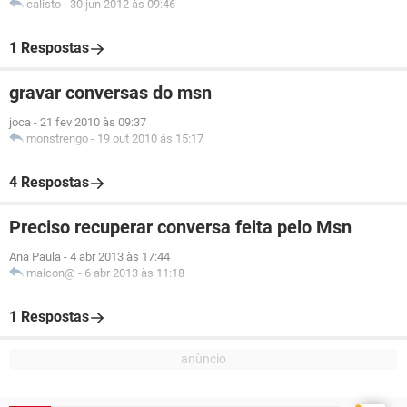
calisto
-
30 jun 2012 às 09:46
1 Respostas
gravar conversas do msn
joca
-
21 fev 2010 às 09:37
monstrengo
-
19 out 2010 às 15:17
4 Respostas
Preciso recuperar conversa feita pelo Msn
Ana Paula
-
4 abr 2013 às 17:44
maicon@
-
6 abr 2013 às 11:18
1 Respostas