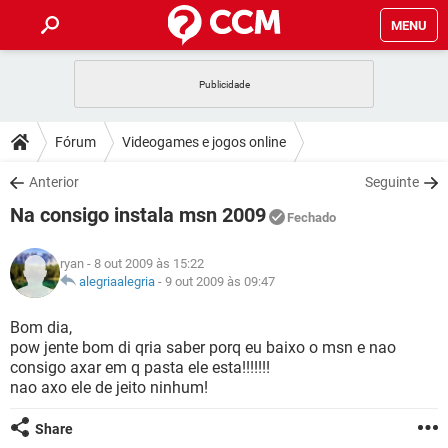
MENU
INÍCIO
JOGOS
WHATSAPP
DICAS
Fórum
Videogames e jogos online
CELULAR
FACEBOOK
JOGOS
WHATSAPP
DOWNLOADS
Anterior
Seguinte
OUTLOOK
EXCEL
CELULAR
FACEBOOK
Na consigo instala msn 2009
INSTAGRAM
JOGOS
GMAIL
WHATSAPP
Fechado
FÓRUM
OUTLOOK
EXCEL
GUIA DE COMPRAS
CELULAR
FACEBOOK
ryan
- 8 out 2009 às 15:22
INSTAGRAM
JOGOS
GMAIL
WHATSAPP
GLOSSÁRIO
alegriaalegria
-
9 out 2009 às 09:47
OUTLOOK
EXCEL
GUIA DE COMPRAS
CELULAR
FACEBOOK
INSTAGRAM
JOGOS
GMAIL
WHATSAPP
Bom dia,
OUTLOOK
EXCEL
pow jente bom di qria saber porq eu baixo o msn e nao
GUIA DE COMPRAS
CELULAR
FACEBOOK
consigo axar em q pasta ele esta!!!!!!!
INSTAGRAM
GMAIL
nao axo ele de jeito ninhum!
OUTLOOK
EXCEL
GUIA DE COMPRAS
INSTAGRAM
GMAIL
Share