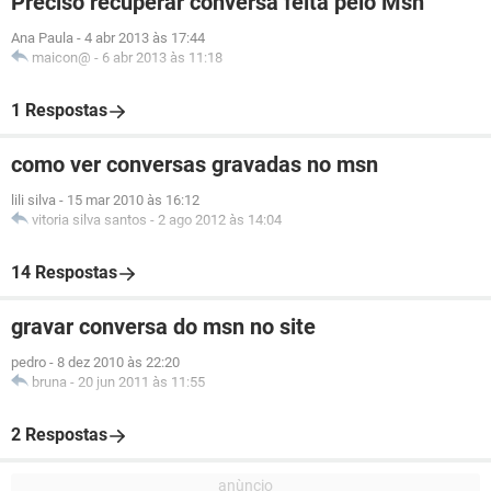
Preciso recuperar conversa feita pelo Msn
Ana Paula
-
4 abr 2013 às 17:44
maicon@
-
6 abr 2013 às 11:18
1 Respostas
como ver conversas gravadas no msn
lili silva
-
15 mar 2010 às 16:12
vitoria silva santos
-
2 ago 2012 às 14:04
14 Respostas
gravar conversa do msn no site
pedro
-
8 dez 2010 às 22:20
bruna
-
20 jun 2011 às 11:55
2 Respostas