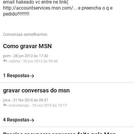
email hakeado vc entre ne link(
http://accountservices.msn.com/... e preencha o q e
pedido!!!!!!!!!!
Conversas semelhantes
Como gravar MSN
pom
-
28 jun 2012 às 17:42
calisto
-
30 jun 2012 às 09:46
1 Respostas
gravar conversas do msn
joca
-
21 fev 2010 às 09:37
monstrengo
-
19 out 2010 às 15:17
4 Respostas