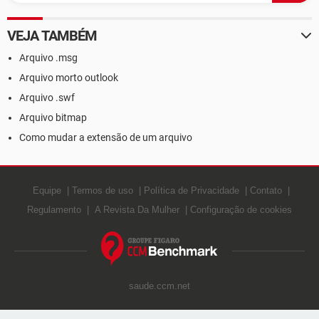
VEJA TAMBÉM
Arquivo .msg
Arquivo morto outlook
Arquivo .swf
Arquivo bitmap
Como mudar a extensão de um arquivo
Equipe
Termos de uso
Política de Privacidade
Contato
Regulamento
A Revista Da Mulher
Configuração de cookies
saude.ccm.net