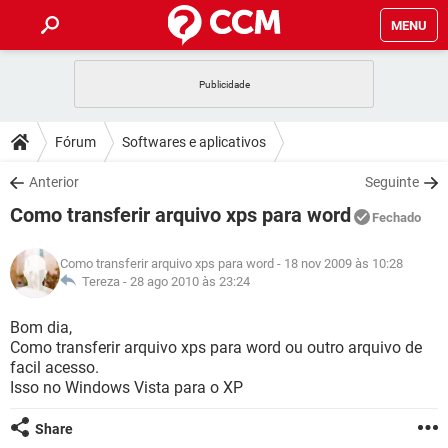
MENU
INÍCIO
JOGOS
WHATSAPP
DICAS
Fórum
Softwares e aplicativos
CELULAR
FACEBOOK
JOGOS
WHATSAPP
DOWNLOADS
Anterior
Seguinte
OUTLOOK
EXCEL
CELULAR
FACEBOOK
Como transferir arquivo xps para word
INSTAGRAM
JOGOS
GMAIL
WHATSAPP
Fechado
FÓRUM
OUTLOOK
EXCEL
GUIA DE COMPRAS
CELULAR
FACEBOOK
Como transferir arquivo xps para word
- 18 nov 2009 às 10:28
INSTAGRAM
JOGOS
GMAIL
WHATSAPP
GLOSSÁRIO
Tereza -
28 ago 2010 às 23:24
OUTLOOK
EXCEL
GUIA DE COMPRAS
CELULAR
FACEBOOK
INSTAGRAM
JOGOS
GMAIL
WHATSAPP
Bom dia,
OUTLOOK
EXCEL
Como transferir arquivo xps para word ou outro arquivo de
GUIA DE COMPRAS
CELULAR
FACEBOOK
facil acesso.
INSTAGRAM
GMAIL
Isso no Windows Vista para o XP
OUTLOOK
EXCEL
GUIA DE COMPRAS
INSTAGRAM
GMAIL
Share