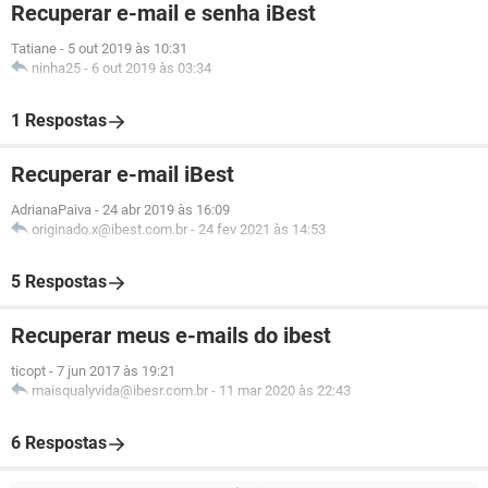
Recuperar e-mail e senha iBest
Tatiane
-
5 out 2019 às 10:31
ninha25
-
6 out 2019 às 03:34
1 Respostas
Recuperar e-mail iBest
AdrianaPaiva
-
24 abr 2019 às 16:09
originado.x@ibest.com.br
-
24 fev 2021 às 14:53
5 Respostas
Recuperar meus e-mails do ibest
ticopt
-
7 jun 2017 às 19:21
maisqualyvida@ibesr.com.br
-
11 mar 2020 às 22:43
6 Respostas