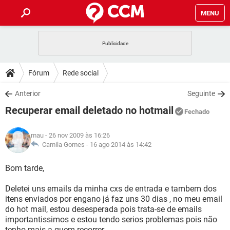
MENU
INÍCIO
JOGOS
WHATSAPP
DICAS
Fórum
Rede social
CELULAR
FACEBOOK
JOGOS
WHATSAPP
DOWNLOADS
Anterior
Seguinte
OUTLOOK
EXCEL
CELULAR
FACEBOOK
Recuperar email deletado no hotmail
INSTAGRAM
JOGOS
GMAIL
WHATSAPP
Fechado
FÓRUM
OUTLOOK
EXCEL
GUIA DE COMPRAS
CELULAR
FACEBOOK
mau
- 26 nov 2009 às 16:26
INSTAGRAM
JOGOS
GMAIL
WHATSAPP
GLOSSÁRIO
Camila Gomes -
16 ago 2014 às 14:42
OUTLOOK
EXCEL
GUIA DE COMPRAS
CELULAR
FACEBOOK
INSTAGRAM
JOGOS
GMAIL
WHATSAPP
Bom tarde,
OUTLOOK
EXCEL
GUIA DE COMPRAS
CELULAR
FACEBOOK
Deletei uns emails da minha cxs de entrada e tambem dos
INSTAGRAM
GMAIL
itens enviados por engano já faz uns 30 dias , no meu email
OUTLOOK
EXCEL
GUIA DE COMPRAS
do hot mail, estou desesperada pois trata-se de emails
INSTAGRAM
GMAIL
importantissimos e estou tendo serios problemas pois não
tenho mais a quem recorrer.