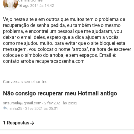
Camila Gomes
16 ago 2014 às 14:42
Vejo neste site e em outros que muitos tem o problema de
recuperação de senha pedida, eu também tive o mesmo
problema, e encontrei um pessoal que me ajudaram, vou
deixar o email deles, espero que a dica ajudem a vocês
como me ajudou muito. para evitar que o site bloquei esta
mensagem, vou colocar o nome "arroba", na hora de escrever
coloque o símbolo do arroba, e sem espaços. Email é:
contato arroba recuperacaosenha.com
Conversas semelhantes
Não consigo recuperar meu Hotmail antigo
srtaursula@gmail.com
-
2 fev 2021 às 23:32
ninha25
-
3 fev 2021 às 05:01
1 Respostas