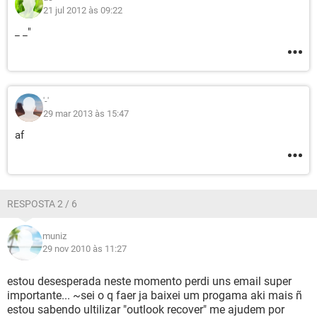
21 jul 2012 às 09:22
_ _"
'-'
29 mar 2013 às 15:47
af
RESPOSTA 2 / 6
muniz
29 nov 2010 às 11:27
estou desesperada neste momento perdi uns email super
importante... ~sei o q faer ja baixei um progama aki mais ñ
estou sabendo ultilizar "outlook recover" me ajudem por