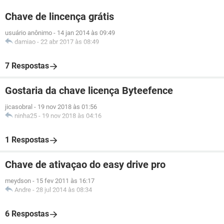
Chave de lincença grátis
usuário anônimo
-
14 jan 2014 às 09:49
damiao
-
22 abr 2017 às 08:49
7 Respostas
Gostaria da chave licença Byteefence
jicasobral
-
19 nov 2018 às 01:56
ninha25
-
19 nov 2018 às 04:16
1 Respostas
Chave de ativaçao do easy drive pro
meydson
-
15 fev 2011 às 16:17
Andre
-
28 jul 2014 às 08:34
6 Respostas