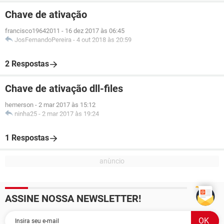
Chave de ativação
francisco19642011
-
16 dez 2017 às 06:45
JosFernandoPereira
-
4 out 2018 às 20:59
2 Respostas
Chave de ativação dll-files
hemerson
-
2 mar 2017 às 15:12
ninha25
-
2 mar 2017 às 19:24
1 Respostas
ASSINE NOSSA NEWSLETTER!