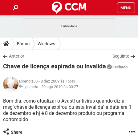
MENU
INÍCIO
JOGOS
WHATSAPP
DICAS
Fórum
Windows
CELULAR
FACEBOOK
JOGOS
WHATSAPP
DOWNLOADS
Anterior
Seguinte
OUTLOOK
EXCEL
CELULAR
FACEBOOK
Chave de licença expirada ou invalida
INSTAGRAM
JOGOS
GMAIL
WHATSAPP
Fechado
FÓRUM
OUTLOOK
EXCEL
GUIA DE COMPRAS
CELULAR
FACEBOOK
aprendiz50
- 8 dez 2009 às 16:43
INSTAGRAM
JOGOS
GMAIL
WHATSAPP
GLOSSÁRIO
palheta -
29 ago 2010 às 03:27
OUTLOOK
EXCEL
GUIA DE COMPRAS
CELULAR
FACEBOOK
INSTAGRAM
JOGOS
GMAIL
WHATSAPP
Bom dia, como atualizar o Avast! antivirus quando diz a
OUTLOOK
EXCEL
msg"chave de licença expirou ou esta invalida" a data era 1
GUIA DE COMPRAS
CELULAR
FACEBOOK
de dezembro e hj é 8 de dezembro produto ou programa
INSTAGRAM
GMAIL
corrompido
OUTLOOK
EXCEL
GUIA DE COMPRAS
INSTAGRAM
GMAIL
Share