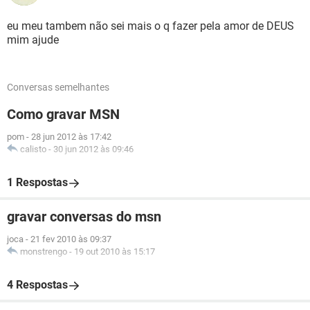
eu meu tambem não sei mais o q fazer pela amor de DEUS
mim ajude
Conversas semelhantes
Como gravar MSN
pom
-
28 jun 2012 às 17:42
calisto
-
30 jun 2012 às 09:46
1 Respostas
gravar conversas do msn
joca
-
21 fev 2010 às 09:37
monstrengo
-
19 out 2010 às 15:17
4 Respostas