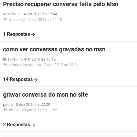
Preciso recuperar conversa feita pelo Msn
Ana Paula
-
4 abr 2013 às 17:44
maicon@
-
6 abr 2013 às 11:18
1 Respostas
como ver conversas gravadas no msn
lili silva
-
15 mar 2010 às 16:12
vitoria silva santos
-
2 ago 2012 às 14:04
14 Respostas
gravar conversa do msn no site
pedro
-
8 dez 2010 às 22:20
bruna
-
20 jun 2011 às 11:55
2 Respostas