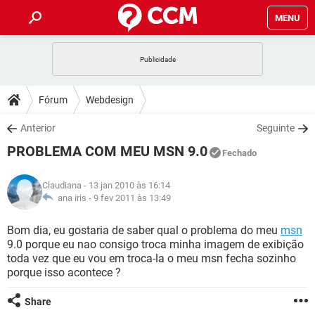
MENU
INÍCIO
JOGOS
WHATSAPP
DICAS
Fórum
Webdesign
CELULAR
FACEBOOK
JOGOS
WHATSAPP
DOWNLOADS
Anterior
Seguinte
OUTLOOK
EXCEL
CELULAR
FACEBOOK
PROBLEMA COM MEU MSN 9.0
INSTAGRAM
JOGOS
GMAIL
WHATSAPP
Fechado
FÓRUM
OUTLOOK
EXCEL
GUIA DE COMPRAS
CELULAR
FACEBOOK
Claudiana
- 13 jan 2010 às 16:14
INSTAGRAM
JOGOS
GMAIL
WHATSAPP
GLOSSÁRIO
ana iris -
9 fev 2011 às 13:49
OUTLOOK
EXCEL
GUIA DE COMPRAS
CELULAR
FACEBOOK
INSTAGRAM
JOGOS
GMAIL
WHATSAPP
Bom dia, eu gostaria de saber qual o problema do meu
msn
OUTLOOK
EXCEL
9.0 porque eu nao consigo troca minha imagem de exibição
GUIA DE COMPRAS
CELULAR
FACEBOOK
toda vez que eu vou em troca-la o meu msn fecha sozinho
INSTAGRAM
GMAIL
porque isso acontece ?
OUTLOOK
EXCEL
GUIA DE COMPRAS
INSTAGRAM
GMAIL
Share