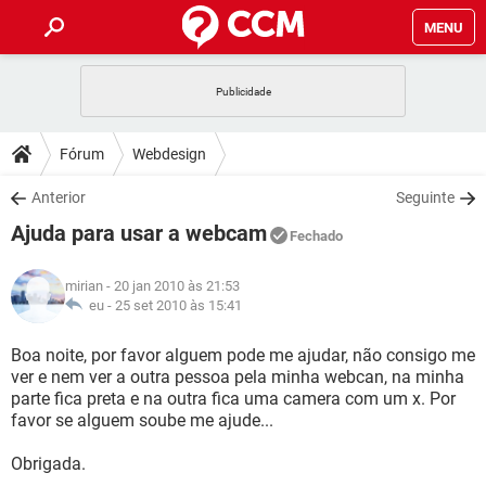
MENU
INÍCIO
JOGOS
WHATSAPP
DICAS
Fórum
Webdesign
CELULAR
FACEBOOK
JOGOS
WHATSAPP
DOWNLOADS
Anterior
Seguinte
OUTLOOK
EXCEL
CELULAR
FACEBOOK
Ajuda para usar a webcam
INSTAGRAM
JOGOS
GMAIL
WHATSAPP
Fechado
FÓRUM
OUTLOOK
EXCEL
GUIA DE COMPRAS
CELULAR
FACEBOOK
mirian
- 20 jan 2010 às 21:53
INSTAGRAM
JOGOS
GMAIL
WHATSAPP
GLOSSÁRIO
eu -
25 set 2010 às 15:41
OUTLOOK
EXCEL
GUIA DE COMPRAS
CELULAR
FACEBOOK
INSTAGRAM
JOGOS
GMAIL
WHATSAPP
Boa noite, por favor alguem pode me ajudar, não consigo me
OUTLOOK
EXCEL
ver e nem ver a outra pessoa pela minha webcan, na minha
GUIA DE COMPRAS
CELULAR
FACEBOOK
parte fica preta e na outra fica uma camera com um x. Por
INSTAGRAM
GMAIL
favor se alguem soube me ajude...
OUTLOOK
EXCEL
GUIA DE COMPRAS
INSTAGRAM
GMAIL
Obrigada.