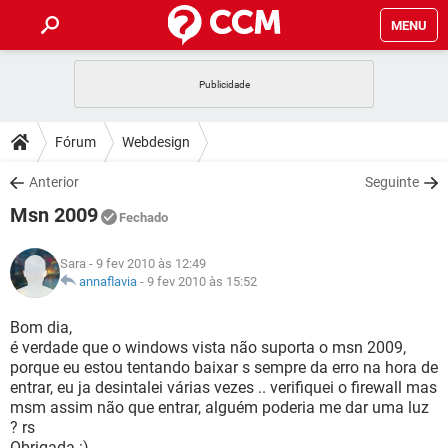
MENU
INÍCIO
JOGOS
WHATSAPP
DICAS
Fórum
Webdesign
CELULAR
FACEBOOK
JOGOS
WHATSAPP
DOWNLOADS
Anterior
Seguinte
OUTLOOK
EXCEL
CELULAR
FACEBOOK
Msn 2009
INSTAGRAM
JOGOS
GMAIL
WHATSAPP
Fechado
FÓRUM
OUTLOOK
EXCEL
GUIA DE COMPRAS
CELULAR
FACEBOOK
Sara
- 9 fev 2010 às 12:49
INSTAGRAM
JOGOS
GMAIL
WHATSAPP
GLOSSÁRIO
annaflavia
-
9 fev 2010 às 15:52
OUTLOOK
EXCEL
GUIA DE COMPRAS
CELULAR
FACEBOOK
INSTAGRAM
JOGOS
GMAIL
WHATSAPP
Bom dia,
OUTLOOK
EXCEL
é verdade que o windows vista não suporta o msn 2009,
GUIA DE COMPRAS
CELULAR
FACEBOOK
porque eu estou tentando baixar s sempre da erro na hora de
INSTAGRAM
GMAIL
entrar, eu ja desintalei várias vezes .. verifiquei o firewall mas
OUTLOOK
EXCEL
GUIA DE COMPRAS
msm assim não que entrar, alguém poderia me dar uma luz
INSTAGRAM
GMAIL
? rs
Obrigada :)