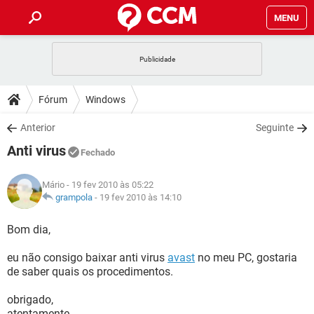
MENU
INÍCIO
JOGOS
WHATSAPP
DICAS
Fórum
Windows
CELULAR
FACEBOOK
JOGOS
WHATSAPP
DOWNLOADS
Anterior
Seguinte
OUTLOOK
EXCEL
CELULAR
FACEBOOK
Anti virus
INSTAGRAM
JOGOS
GMAIL
WHATSAPP
Fechado
FÓRUM
OUTLOOK
EXCEL
GUIA DE COMPRAS
CELULAR
FACEBOOK
Mário
- 19 fev 2010 às 05:22
INSTAGRAM
JOGOS
GMAIL
WHATSAPP
GLOSSÁRIO
grampola
-
19 fev 2010 às 14:10
OUTLOOK
EXCEL
GUIA DE COMPRAS
CELULAR
FACEBOOK
INSTAGRAM
JOGOS
GMAIL
WHATSAPP
Bom dia,
OUTLOOK
EXCEL
GUIA DE COMPRAS
CELULAR
FACEBOOK
eu não consigo baixar anti virus
avast
no meu PC, gostaria
INSTAGRAM
GMAIL
de saber quais os procedimentos.
OUTLOOK
EXCEL
GUIA DE COMPRAS
INSTAGRAM
GMAIL
obrigado,
atentamente