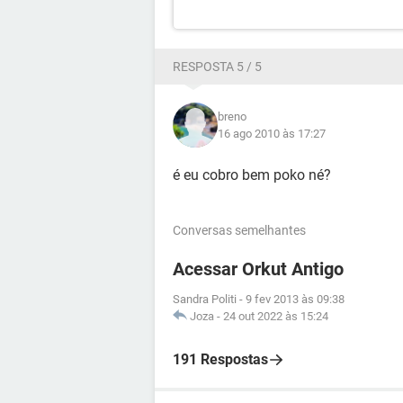
RESPOSTA 5 / 5
breno
16 ago 2010 às 17:27
é eu cobro bem poko né?
Conversas semelhantes
Acessar Orkut Antigo
Sandra Politi
-
9 fev 2013 às 09:38
Joza
-
24 out 2022 às 15:24
191 Respostas