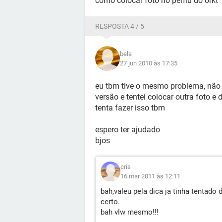
como colocar foto no perfiu do orkt
RESPOSTA 4 / 5
bela
27 jun 2010 às 17:35
eu tbm tive o mesmo problema, não 
versão e tentei colocar outra foto e 
tenta fazer isso tbm
espero ter ajudado
bjos
cris
16 mar 2011 às 12:11
bah,valeu pela dica ja tinha tentado 
certo.
bah vlw mesmo!!!