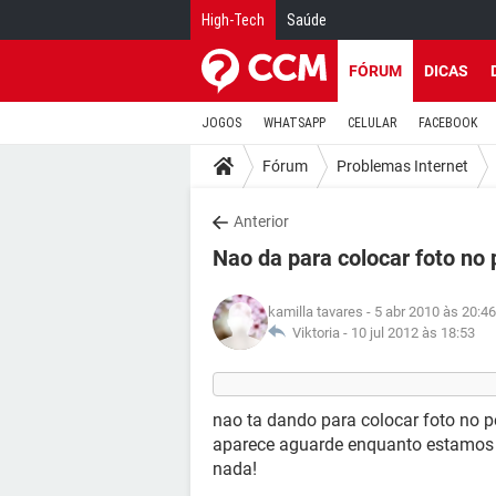
High-Tech
Saúde
FÓRUM
DICAS
JOGOS
WHATSAPP
CELULAR
FACEBOOK
Fórum
Problemas Internet
Anterior
Nao da para colocar foto no p
kamilla tavares
- 5 abr 2010 às 20:46
Viktoria -
10 jul 2012 às 18:53
nao ta dando para colocar foto no p
aparece aguarde enquanto estamos 
nada!