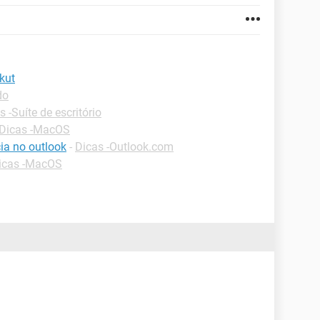
kut
do
s -Suíte de escritório
Dicas -MacOS
a no outlook
-
Dicas -Outlook.com
icas -MacOS