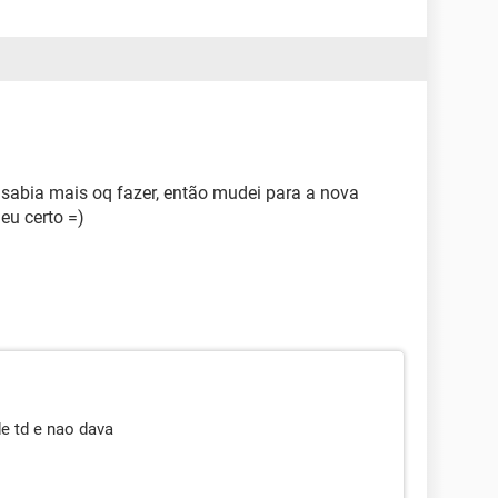
sabia mais oq fazer, então mudei para a nova
deu certo =)
de td e nao dava