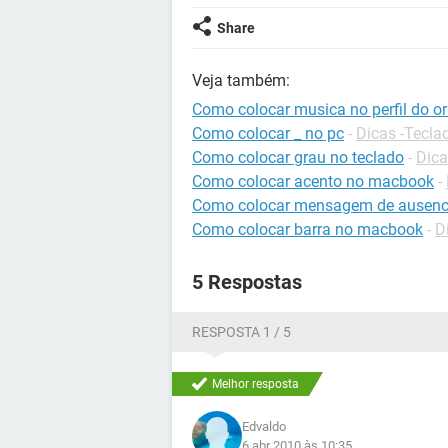
Share
Veja também:
Como colocar musica no perfil do or
Como colocar _ no pc
-
Dicas -Tecla
Como colocar grau no teclado
-
Dica
Como colocar acento no macbook
-
Como colocar mensagem de ausenci
Como colocar barra no macbook
-
D
5 Respostas
RESPOSTA 1 / 5
Melhor resposta
Edvaldo
6 abr 2010 às 10:35