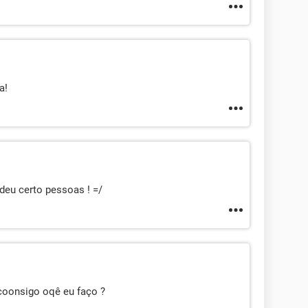
a!
deu certo pessoas ! =/
coonsigo oqê eu faço ?