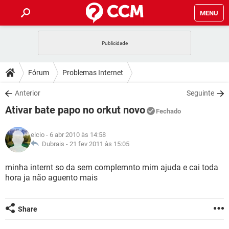
MENU
INÍCIO
JOGOS
WHATSAPP
DICAS
Fórum
Problemas Internet
CELULAR
FACEBOOK
JOGOS
WHATSAPP
DOWNLOADS
Anterior
Seguinte
OUTLOOK
EXCEL
CELULAR
FACEBOOK
Ativar bate papo no orkut novo
INSTAGRAM
JOGOS
GMAIL
WHATSAPP
Fechado
FÓRUM
OUTLOOK
EXCEL
GUIA DE COMPRAS
CELULAR
FACEBOOK
elcio
- 6 abr 2010 às 14:58
INSTAGRAM
JOGOS
GMAIL
WHATSAPP
GLOSSÁRIO
Dubrais -
21 fev 2011 às 15:05
OUTLOOK
EXCEL
GUIA DE COMPRAS
CELULAR
FACEBOOK
INSTAGRAM
JOGOS
GMAIL
WHATSAPP
minha internt so da sem complemnto mim ajuda e cai toda
OUTLOOK
EXCEL
hora ja não aguento mais
GUIA DE COMPRAS
CELULAR
FACEBOOK
INSTAGRAM
GMAIL
OUTLOOK
EXCEL
GUIA DE COMPRAS
Share
INSTAGRAM
GMAIL