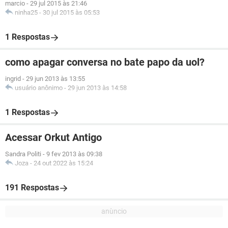
marcio
-
29 jul 2015 às 21:46
ninha25
-
30 jul 2015 às 05:53
1 Respostas
como apagar conversa no bate papo da uol?
ingrid
-
29 jun 2013 às 13:55
usuário anônimo
-
29 jun 2013 às 14:58
1 Respostas
Acessar Orkut Antigo
Sandra Politi
-
9 fev 2013 às 09:38
Joza
-
24 out 2022 às 15:24
191 Respostas