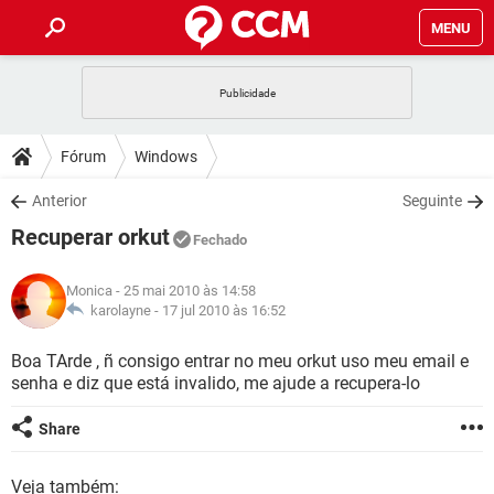
MENU
INÍCIO
JOGOS
WHATSAPP
DICAS
Fórum
Windows
CELULAR
FACEBOOK
JOGOS
WHATSAPP
DOWNLOADS
Anterior
Seguinte
OUTLOOK
EXCEL
CELULAR
FACEBOOK
Recuperar orkut
INSTAGRAM
JOGOS
GMAIL
WHATSAPP
Fechado
FÓRUM
OUTLOOK
EXCEL
GUIA DE COMPRAS
CELULAR
FACEBOOK
Monica
- 25 mai 2010 às 14:58
INSTAGRAM
JOGOS
GMAIL
WHATSAPP
GLOSSÁRIO
karolayne -
17 jul 2010 às 16:52
OUTLOOK
EXCEL
GUIA DE COMPRAS
CELULAR
FACEBOOK
INSTAGRAM
JOGOS
GMAIL
WHATSAPP
Boa TArde , ñ consigo entrar no meu orkut uso meu email e
OUTLOOK
EXCEL
senha e diz que está invalido, me ajude a recupera-lo
GUIA DE COMPRAS
CELULAR
FACEBOOK
INSTAGRAM
GMAIL
OUTLOOK
EXCEL
Share
GUIA DE COMPRAS
INSTAGRAM
GMAIL
Veja também: