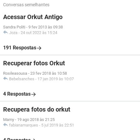
Conversas semelhantes
Acessar Orkut Antigo
Sandra Politi
-
9 fev 2013 às 09:38
Joza
-
24 out 2022 às 15:24
191 Respostas
Recuperar fotos Orkut
Rosileasousa
-
23 fev 2018 às 10:58
Bebelsanches
-
17 jan 2019 às 10:07
4 Respostas
Recupera fotos do orkut
Mamy
-
19 ago 2018 às 21:25
fabianamarques
-
5 jul 2019 às 22:51