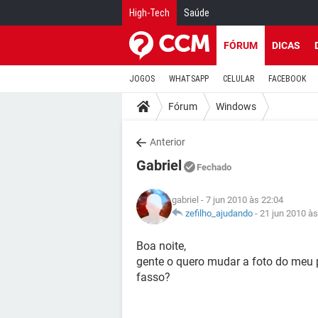
High-Tech
Saúde
FÓRUM
DICAS
JOGOS
WHATSAPP
CELULAR
FACEBOOK
Fórum
Windows
Anterior
Gabriel
Fechado
gabriel
- 7 jun 2010 às 22:04
zefilho_ajudando
-
21 jun 2010 às
Boa noite,
gente o quero mudar a foto do meu p
fasso?