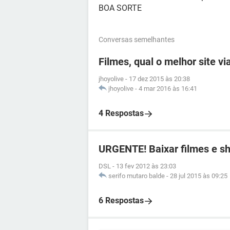
BOA SORTE
Conversas semelhantes
Filmes, qual o melhor site vi
jhoyolive
-
17 dez 2015 às 20:38
jhoyolive
-
4 mar 2016 às 16:41
4 Respostas
URGENTE! Baixar filmes e sh
DSL
-
13 fev 2012 às 23:03
serifo mutaro balde
-
28 jul 2015 às 09:25
6 Respostas