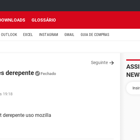
DOWNLOADS
GLOSSÁRIO
OUTLOOK
EXCEL
INSTAGRAM
GMAIL
GUIA DE COMPRAS
Seguinte
ASS
es derepente
NEW
Fechado
s 19:18
t derepente uso mozilla