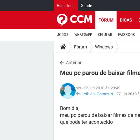
High-Tech
Saúde
FÓRUM
DICAS
JOGOS
WHATSAPP
CELULAR
FACEBOOK
Fórum
Windows
Anterior
Meu pc parou de baixar film
bio
- 26 jun 2010 às 23:49
Lethicia Gomes N
-
27 jun 2010 à
Bom dia,
meu pc parou de baixar filmes da ne
que pode ter acontecido