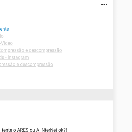
pente
do
-Vídeo
Compressão e descompressão
s - Instagram
pressão e descompressão
 tente o ARES ou A INterNet ok?!