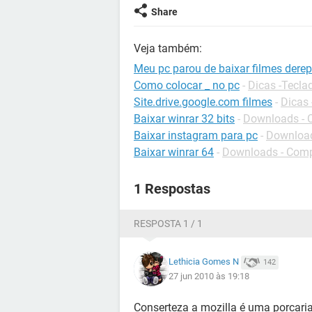
Share
Veja também:
Meu pc parou de baixar filmes dere
Como colocar _ no pc
-
Dicas -Tecla
Site.drive.google.com filmes
-
Dicas 
Baixar winrar 32 bits
-
Downloads - 
Baixar instagram para pc
-
Download
Baixar winrar 64
-
Downloads - Com
1 Respostas
RESPOSTA 1 / 1
Lethicia Gomes N
142
27 jun 2010 às 19:18
Conserteza a mozilla é uma porcaria