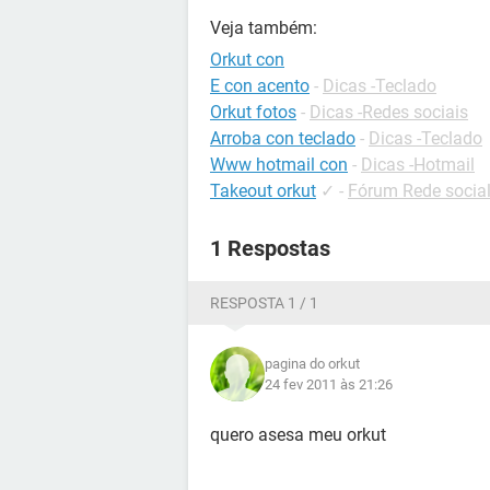
Veja também:
Orkut con
E con acento
-
Dicas -Teclado
Orkut fotos
-
Dicas -Redes sociais
Arroba con teclado
-
Dicas -Teclado
Www hotmail con
-
Dicas -Hotmail
Takeout orkut
✓
-
Fórum Rede socia
1 Respostas
RESPOSTA 1 / 1
pagina do orkut
24 fev 2011 às 21:26
quero asesa meu orkut