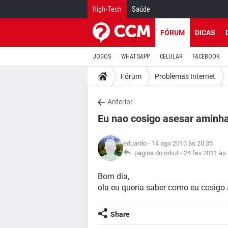
High-Tech
Saúde
FÓRUM
DICAS
JOGOS
WHATSAPP
CELULAR
FACEBOOK
Fórum
Problemas Internet
Anterior
Eu nao cosigo asesar aminha
eduardo
- 14 ago 2010 às 20:35
pagina do orkut -
24 fev 2011 às
Bom dia,
ola eu queria saber como eu cosigo
Share