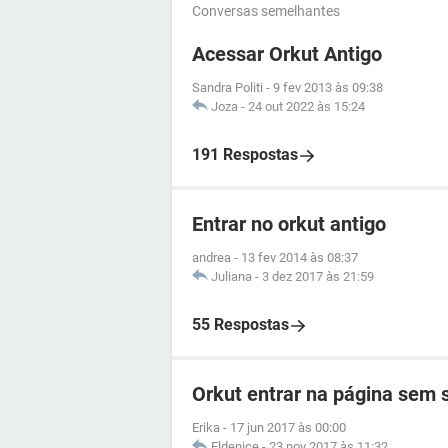
Conversas semelhantes
Acessar Orkut Antigo
Sandra Politi
-
9 fev 2013 às 09:38
Joza
-
24 out 2022 às 15:24
191 Respostas
Entrar no orkut antigo
andrea
-
13 fev 2014 às 08:37
Juliana
-
3 dez 2017 às 21:59
55 Respostas
Orkut entrar na página sem
Erika
-
17 jun 2017 às 00:00
Eldenice
-
23 nov 2017 às 11:32