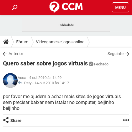
MENU
INÍCIO
JOGOS
WHATSAPP
DICAS
Fórum
Videogames e jogos online
CELULAR
FACEBOOK
JOGOS
WHATSAPP
DOWNLOADS
Anterior
Seguinte
OUTLOOK
EXCEL
CELULAR
FACEBOOK
Quero saber sobre jogos virtuais
INSTAGRAM
JOGOS
GMAIL
WHATSAPP
Fechado
FÓRUM
OUTLOOK
EXCEL
GUIA DE COMPRAS
CELULAR
FACEBOOK
Acsa
- 4 out 2010 às 14:29
INSTAGRAM
JOGOS
GMAIL
WHATSAPP
GLOSSÁRIO
Paty -
14 out 2010 às 14:17
OUTLOOK
EXCEL
GUIA DE COMPRAS
CELULAR
FACEBOOK
INSTAGRAM
JOGOS
GMAIL
WHATSAPP
por favor me ajudem a achar mais sites de jogos virtuais
OUTLOOK
EXCEL
sem precisar baixar nem istalar no computer; beijinho
GUIA DE COMPRAS
CELULAR
FACEBOOK
beijinho
INSTAGRAM
GMAIL
OUTLOOK
EXCEL
GUIA DE COMPRAS
Share
INSTAGRAM
GMAIL