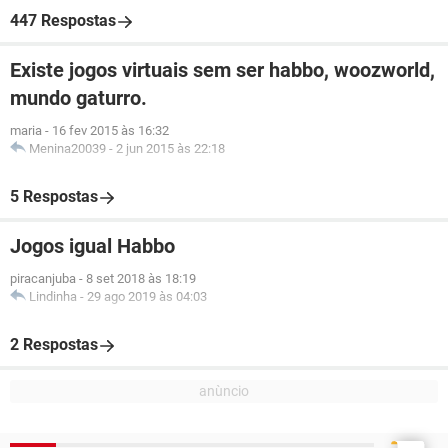
447 Respostas
Existe jogos virtuais sem ser habbo, woozworld,
mundo gaturro.
maria
-
16 fev 2015 às 16:32
Menina20039
-
2 jun 2015 às 22:18
5 Respostas
Jogos igual Habbo
piracanjuba
-
8 set 2018 às 18:19
Lindinha
-
29 ago 2019 às 04:03
2 Respostas