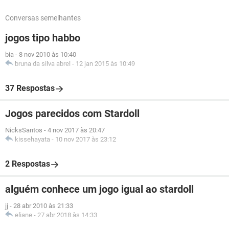
Conversas semelhantes
jogos tipo habbo
bia
-
8 nov 2010 às 10:40
bruna da silva abrel
-
12 jan 2015 às 10:49
37 Respostas
Jogos parecidos com Stardoll
NicksSantos
-
4 nov 2017 às 20:47
kissehayata
-
10 nov 2017 às 23:12
2 Respostas
alguém conhece um jogo igual ao stardoll
jj
-
28 abr 2010 às 21:33
eliane
-
27 abr 2018 às 14:33