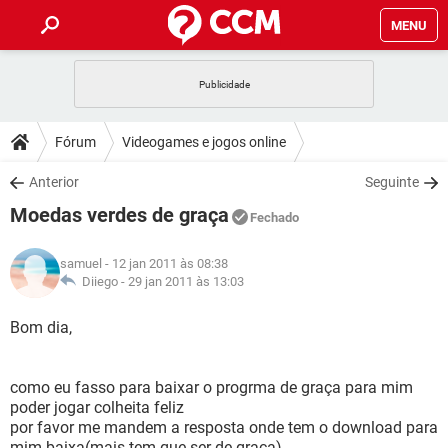
MENU
INÍCIO
JOGOS
WHATSAPP
DICAS
Fórum
Videogames e jogos online
CELULAR
FACEBOOK
JOGOS
WHATSAPP
DOWNLOADS
Anterior
Seguinte
OUTLOOK
EXCEL
CELULAR
FACEBOOK
Moedas verdes de graça
INSTAGRAM
JOGOS
GMAIL
WHATSAPP
Fechado
FÓRUM
OUTLOOK
EXCEL
GUIA DE COMPRAS
CELULAR
FACEBOOK
samuel
- 12 jan 2011 às 08:38
INSTAGRAM
JOGOS
GMAIL
WHATSAPP
GLOSSÁRIO
Diiego -
29 jan 2011 às 13:03
OUTLOOK
EXCEL
GUIA DE COMPRAS
CELULAR
FACEBOOK
INSTAGRAM
JOGOS
GMAIL
WHATSAPP
Bom dia,
OUTLOOK
EXCEL
GUIA DE COMPRAS
CELULAR
FACEBOOK
INSTAGRAM
GMAIL
como eu fasso para baixar o progrma de graça para mim
OUTLOOK
EXCEL
GUIA DE COMPRAS
poder jogar colheita feliz
INSTAGRAM
GMAIL
por favor me mandem a resposta onde tem o download para
mim baixa(mais tem que ser de graça)