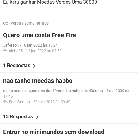
Eu keru ganhar Moedas Verdes Uma 30000
Conversas semelhantes
Quero uma conta Free Fire
Jeferson
-
10 jan 2022 às 15:24
ninha25
-
11 jan 2022 às 04:52
1 Respostas
nao tanho moedas habbo
quero codicos quem me dar 10moedas habbo do 40euros
-
4 out 2009 às
17:45
FeehSantus
-
22 mar 2012 às 09:49
13 Respostas
Entrar no minimundos sem download