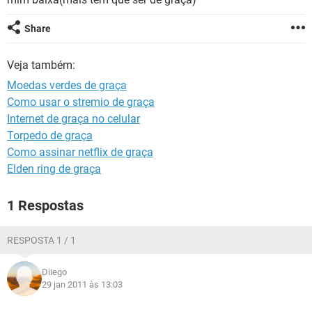
GUIA DE COMPRAS
Share
Veja também:
Moedas verdes de graça
Como usar o stremio de graça
Internet de graça no celular
Torpedo de graça
Como assinar netflix de graça
Elden ring de graça
1 Respostas
RESPOSTA 1 / 1
Diiego
29 jan 2011 às 13:03