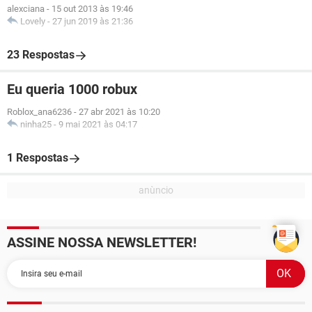
alexciana
-
15 out 2013 às 19:46
Lovely
-
27 jun 2019 às 21:36
23 Respostas
Eu queria 1000 robux
Roblox_ana6236
-
27 abr 2021 às 10:20
ninha25
-
9 mai 2021 às 04:17
1 Respostas
ASSINE NOSSA NEWSLETTER!