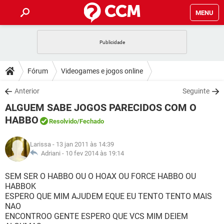
MENU
INÍCIO
JOGOS
WHATSAPP
DICAS
Fórum
Videogames e jogos online
CELULAR
FACEBOOK
JOGOS
WHATSAPP
DOWNLOADS
Anterior
Seguinte
OUTLOOK
EXCEL
CELULAR
FACEBOOK
ALGUEM SABE JOGOS PARECIDOS COM O
INSTAGRAM
JOGOS
GMAIL
WHATSAPP
FÓRUM
OUTLOOK
EXCEL
HABBO
Resolvido
/Fechado
GUIA DE COMPRAS
CELULAR
FACEBOOK
INSTAGRAM
JOGOS
GMAIL
WHATSAPP
GLOSSÁRIO
OUTLOOK
EXCEL
Larissa
- 13 jan 2011 às 14:39
GUIA DE COMPRAS
CELULAR
FACEBOOK
Adriani -
10 fev 2014 às 19:14
INSTAGRAM
JOGOS
GMAIL
WHATSAPP
OUTLOOK
EXCEL
SEM SER O HABBO OU O HOAX OU FORCE HABBO OU
GUIA DE COMPRAS
CELULAR
FACEBOOK
INSTAGRAM
GMAIL
HABBOK
OUTLOOK
EXCEL
ESPERO QUE MIM AJUDEM EQUE EU TENTO TENTO MAIS
GUIA DE COMPRAS
NAO
INSTAGRAM
GMAIL
ENCONTROO GENTE ESPERO QUE VCS MIM DEIEM