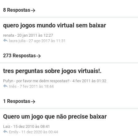
8 Respostas
quero jogos mundo virtual sem baixar
renata
-
20 jan 2011 às 12:27
laura julia
-
27 ago 2017 às 11:31
273 Respostas
tres perguntas sobre jogos virtuais!.
Pufyn - por favor me deêm respostas!!
-
4 fev 2011 às 01:32
Inês
-
7 fev 2011 às 18:44
1 Respostas
Quero um jogo que não precise baixar
Laiz
-
15 dez 2010 às 08:41
Emily
-
11 dez 2020 às 00:44