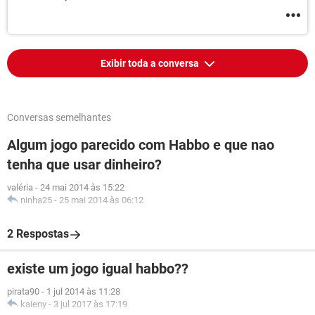
Exibir toda a conversa
Conversas semelhantes
Algum jogo parecido com Habbo e que nao
tenha que usar dinheiro?
valéria
-
24 mai 2014 às 15:22
ninha25
-
25 mai 2014 às 06:12
2 Respostas
existe um jogo igual habbo??
pirata90
-
1 jul 2014 às 11:28
kaieny
-
3 jul 2017 às 17:19