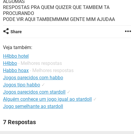
ALGUMAS
GUIA DE COMPRAS
RESPOSTAS PRA QUEM QUIZER QUE TAMBEM TA
PROCURANDO
PODE VIR AQUI TAMBEMMMM GENTE MIM AJUDAA
Share
Veja também:
H4bbo hotel
H4bbo
- Melhores respostas
Habbo hoax
- Melhores respostas
Jogos parecidos com habbo
Jogos tipo habbo
✓
Jogos parecidos com stardoll
✓
Alguém conhece um jogo igual ao stardoll
✓
Jogo semelhante ao stardoll
7 Respostas