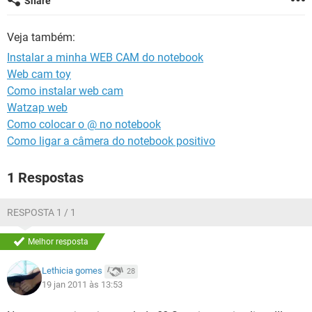
Share
GUIA DE COMPRAS
Veja também:
Instalar a minha WEB CAM do notebook
Web cam toy
Como instalar web cam
Watzap web
Como colocar o @ no notebook
Como ligar a câmera do notebook positivo
1 Respostas
RESPOSTA 1 / 1
Melhor resposta
Lethicia gomes
28
19 jan 2011 às 13:53