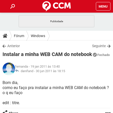
MENU
INÍCIO
JOGOS
WHATSAPP
DICAS
Fórum
Windows
CELULAR
FACEBOOK
JOGOS
WHATSAPP
DOWNLOADS
Anterior
Seguinte
OUTLOOK
EXCEL
CELULAR
FACEBOOK
Instalar a minha WEB CAM do notebook
INSTAGRAM
JOGOS
GMAIL
WHATSAPP
Fechado
FÓRUM
OUTLOOK
EXCEL
GUIA DE COMPRAS
CELULAR
FACEBOOK
fernanda
- 19 jan 2011 às 13:40
INSTAGRAM
JOGOS
GMAIL
WHATSAPP
GLOSSÁRIO
danifand -
30 jun 2011 às 18:15
OUTLOOK
EXCEL
GUIA DE COMPRAS
CELULAR
FACEBOOK
INSTAGRAM
JOGOS
GMAIL
WHATSAPP
Bom dia,
OUTLOOK
EXCEL
como eu faço pra instalar a minha WEB CAM do notebook ?
GUIA DE COMPRAS
CELULAR
FACEBOOK
o q eu faço
INSTAGRAM
GMAIL
OUTLOOK
EXCEL
GUIA DE COMPRAS
edit : titre.
INSTAGRAM
GMAIL