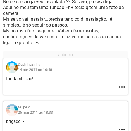
No seu a can ja veio acoplada ?? Se veio, precisa ligar !!!
Aqui no meu tem uma função Fn+ tecla q tem uma foto da
camera.
Ms se vc vai instalar...precisa ter o cd d instalação...é
simples...é só seguir os passos.
Ms no msn fa o seguinte : Vai em ferramentas,
configurações da web can...a luz vermelha da sua can irá
ligar...e pronto. ><
Dudinhazinha
14 abr 2011 às 16:48
tao facil! Uau!
felipe c
26 mai 2011 às 18:33
brigado '-'