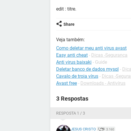
edit : titre.
Share
Veja também:
Como deletar meu anti virus avast
Easy anti cheat
-
Dicas -Segurança
Anti virus baixaki
- Guide
Deletar banco de dados mysql
-
Dic
Cavalo de troia vírus
-
Dicas -Segur
Avast free
-
Downloads - Antivírus
3 Respostas
RESPOSTA 1 / 3
JESUS CRISTO
3.160