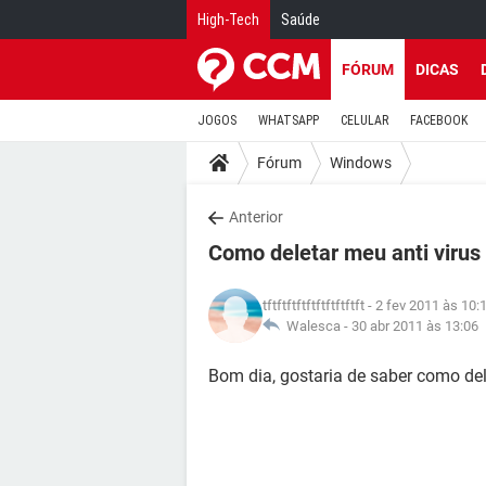
High-Tech
Saúde
FÓRUM
DICAS
JOGOS
WHATSAPP
CELULAR
FACEBOOK
Fórum
Windows
Anterior
Como deletar meu anti virus
tftftftftftftftftftft
- 2 fev 2011 às 10:
Walesca -
30 abr 2011 às 13:06
Bom dia, gostaria de saber como del