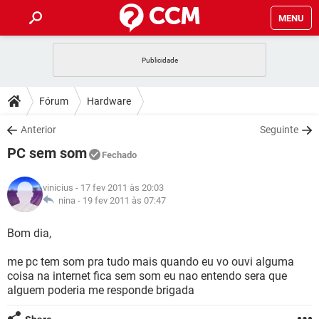
MENU
INÍCIO
JOGOS
WHATSAPP
DICAS
Fórum
Hardware
CELULAR
FACEBOOK
JOGOS
WHATSAPP
DOWNLOADS
Anterior
Seguinte
OUTLOOK
EXCEL
CELULAR
FACEBOOK
PC sem som
INSTAGRAM
JOGOS
GMAIL
WHATSAPP
Fechado
FÓRUM
OUTLOOK
EXCEL
GUIA DE COMPRAS
CELULAR
FACEBOOK
vinicius
- 17 fev 2011 às 20:03
INSTAGRAM
JOGOS
GMAIL
WHATSAPP
GLOSSÁRIO
nina -
19 fev 2011 às 07:47
OUTLOOK
EXCEL
GUIA DE COMPRAS
CELULAR
FACEBOOK
INSTAGRAM
JOGOS
GMAIL
WHATSAPP
Bom dia,
OUTLOOK
EXCEL
GUIA DE COMPRAS
CELULAR
FACEBOOK
me pc tem som pra tudo mais quando eu vo ouvi alguma
INSTAGRAM
GMAIL
coisa na internet fica sem som eu nao entendo sera que
OUTLOOK
EXCEL
GUIA DE COMPRAS
alguem poderia me responde brigada
INSTAGRAM
GMAIL