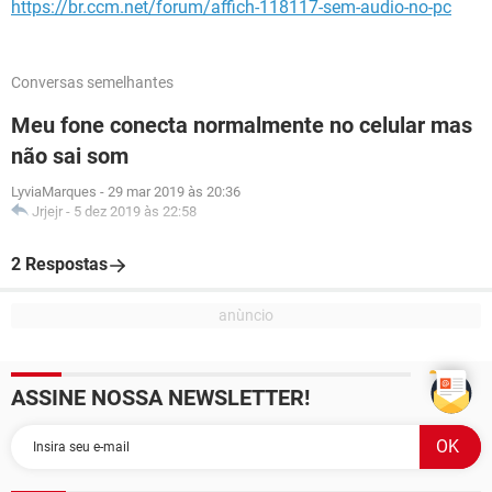
https://br.ccm.net/forum/affich-118117-sem-audio-no-pc
Conversas semelhantes
Meu fone conecta normalmente no celular mas
não sai som
LyviaMarques
-
29 mar 2019 às 20:36
Jrjejr
-
5 dez 2019 às 22:58
2 Respostas
ASSINE NOSSA NEWSLETTER!