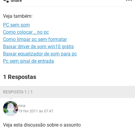
Share
GUIA DE COMPRAS
Veja também:
PC sem som
Como colocar _ no pc
Como limpar pc sem formatar
Baixar driver de som win10 grátis
Baixar equalizador de som para pc
Pc sem sinal de entrada
1 Respostas
RESPOSTA 1 / 1
nina
19 fev 2011 às 07:47
Veja esta discussão sobre o assunto