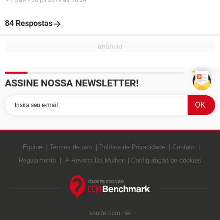
84 Respostas
ASSINE NOSSA NEWSLETTER!
Equipe
Termos de uso
Política de Privacidade
Contato
Regulamento
A Revista Da Mulher
Configuração de cookies
saude.ccm.net