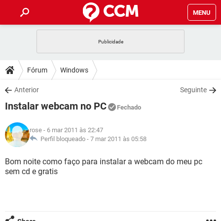
MENU
INÍCIO
JOGOS
WHATSAPP
DICAS
Fórum
Windows
CELULAR
FACEBOOK
JOGOS
WHATSAPP
DOWNLOADS
Anterior
Seguinte
OUTLOOK
EXCEL
CELULAR
FACEBOOK
Instalar webcam no PC
INSTAGRAM
JOGOS
GMAIL
WHATSAPP
Fechado
FÓRUM
OUTLOOK
EXCEL
GUIA DE COMPRAS
CELULAR
FACEBOOK
rose
- 6 mar 2011 às 22:47
INSTAGRAM
JOGOS
GMAIL
WHATSAPP
GLOSSÁRIO
Perfil bloqueado -
7 mar 2011 às 05:58
OUTLOOK
EXCEL
GUIA DE COMPRAS
CELULAR
FACEBOOK
INSTAGRAM
JOGOS
GMAIL
WHATSAPP
Bom noite como faço para instalar a webcam do meu pc
OUTLOOK
EXCEL
sem cd e gratis
GUIA DE COMPRAS
CELULAR
FACEBOOK
INSTAGRAM
GMAIL
OUTLOOK
EXCEL
GUIA DE COMPRAS
INSTAGRAM
GMAIL