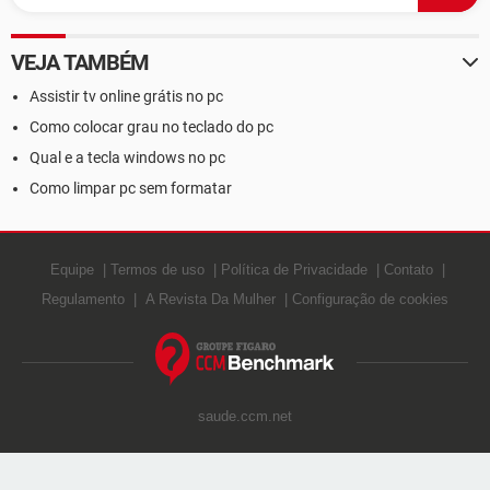
VEJA TAMBÉM
Assistir tv online grátis no pc
Como colocar grau no teclado do pc
Qual e a tecla windows no pc
Como limpar pc sem formatar
Equipe
Termos de uso
Política de Privacidade
Contato
Regulamento
A Revista Da Mulher
Configuração de cookies
saude.ccm.net