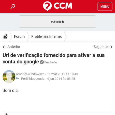
MENU
INÍCIO
JOGOS
WHATSAPP
DICAS
Fórum
Problemas Internet
CELULAR
FACEBOOK
JOGOS
WHATSAPP
DOWNLOADS
Anterior
Seguinte
OUTLOOK
EXCEL
CELULAR
FACEBOOK
Url de verificação fornecido para ativar a sua
INSTAGRAM
JOGOS
GMAIL
WHATSAPP
FÓRUM
OUTLOOK
EXCEL
conta do google
Fechado
GUIA DE COMPRAS
CELULAR
FACEBOOK
INSTAGRAM
JOGOS
GMAIL
WHATSAPP
GLOSSÁRIO
OUTLOOK
EXCEL
<config>windowsxp
- 11 mar 2011 às 10:43
GUIA DE COMPRAS
CELULAR
FACEBOOK
Perfil bloqueado -
4 jun 2014 às 08:25
INSTAGRAM
JOGOS
GMAIL
WHATSAPP
OUTLOOK
EXCEL
Bom dia,
GUIA DE COMPRAS
CELULAR
FACEBOOK
INSTAGRAM
GMAIL
OUTLOOK
EXCEL
GUIA DE COMPRAS
INSTAGRAM
GMAIL