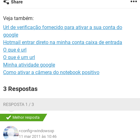
Share
GUIA DE COMPRAS
Veja também:
Url de verificação fornecido para ativar a sua conta do
google
Hotmail entrar direto na minha conta caixa de entrada
O que é url
O que é um url
Minha atividade google
Como ativar a câmera do notebook positivo
3 Respostas
RESPOSTA 1 / 3
Melhor resposta
<config>windowsxp
11 mar 2011 às 10:46