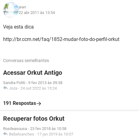
jean
22 abr 2011 às 13:54
Veja esta dica
http://br.ccm.net/faq/1852-mudar-foto-do-perfil-orkut
Conversas semelhantes
Acessar Orkut Antigo
Sandra Politi
-
9 fev 2013 às 09:38
Joza
-
24 out 2022 às 15:24
191 Respostas
Recuperar fotos Orkut
Rosileasousa
-
23 fev 2018 às 10:58
Bebelsanches
-
17 jan 2019 às 10:07