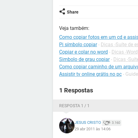
Share
Veja também:
Como copiar fotos em um cd e assis
Pi símbolo copiar
-
Dicas -Suíte de es
Copiar e colar no word
-
Dicas -Word
Simbolo de grau copiar
-
Dicas -Suít
Como copiar caminho de um arquiv
Assistir tv online grátis no pc
- Guide
1 Respostas
RESPOSTA 1 / 1
JESUS CRISTO
3.160
29 abr 2011 às 14:06