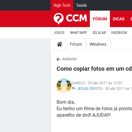
High-Tech
Saúde
FÓRUM
DICAS
JOGOS
WHATSAPP
CELULAR
FACEBOOK
Fórum
Windows
Anterior
Como copiar fotos em um cd 
DANILO
- 29 abr 2011 às 13:57
JESUS CRISTO
-
30 abr 2011 às 
Bom dia,
Eu tenho um filme de fotos já pron
aparelho de dvd! AJUDA!!!