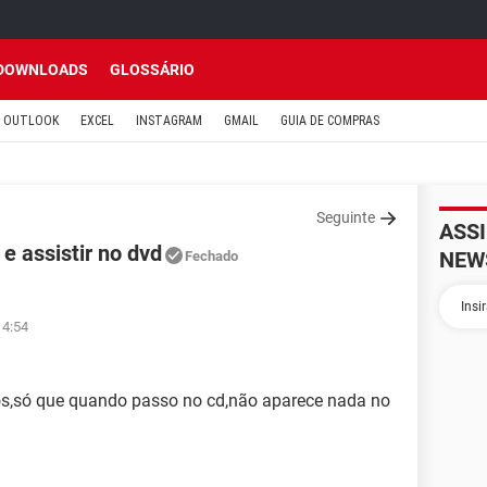
DOWNLOADS
GLOSSÁRIO
OUTLOOK
EXCEL
INSTAGRAM
GMAIL
GUIA DE COMPRAS
Seguinte
ASS
e assistir no dvd
NEW
Fechado
14:54
tos,só que quando passo no cd,não aparece nada no