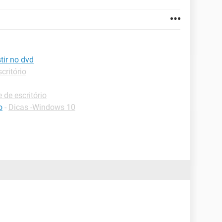
tir no dvd
critório
e de escritório
o
-
Dicas -Windows 10