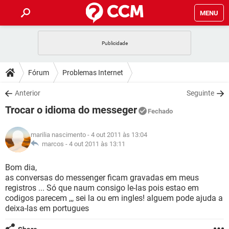
MENU
INÍCIO
JOGOS
WHATSAPP
DICAS
Fórum
Problemas Internet
CELULAR
FACEBOOK
JOGOS
WHATSAPP
DOWNLOADS
Anterior
Seguinte
OUTLOOK
EXCEL
CELULAR
FACEBOOK
Trocar o idioma do messeger
INSTAGRAM
JOGOS
GMAIL
WHATSAPP
Fechado
FÓRUM
OUTLOOK
EXCEL
GUIA DE COMPRAS
CELULAR
FACEBOOK
marilia nascimento
- 4 out 2011 às 13:04
INSTAGRAM
JOGOS
GMAIL
WHATSAPP
GLOSSÁRIO
marcos -
4 out 2011 às 13:11
OUTLOOK
EXCEL
GUIA DE COMPRAS
CELULAR
FACEBOOK
INSTAGRAM
JOGOS
GMAIL
WHATSAPP
Bom dia,
OUTLOOK
EXCEL
as conversas do messenger ficam gravadas em meus
GUIA DE COMPRAS
CELULAR
FACEBOOK
registros ... Só que naum consigo le-las pois estao em
INSTAGRAM
GMAIL
codigos parecem ,,, sei la ou em ingles! alguem pode ajuda a
OUTLOOK
EXCEL
GUIA DE COMPRAS
deixa-las em portugues
INSTAGRAM
GMAIL