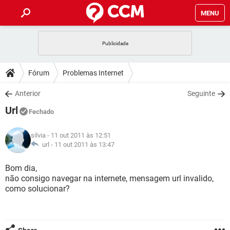
MENU
INÍCIO
JOGOS
WHATSAPP
DICAS
Fórum
Problemas Internet
CELULAR
FACEBOOK
JOGOS
WHATSAPP
DOWNLOADS
Anterior
Seguinte
OUTLOOK
EXCEL
CELULAR
FACEBOOK
Url
INSTAGRAM
JOGOS
GMAIL
WHATSAPP
Fechado
FÓRUM
OUTLOOK
EXCEL
GUIA DE COMPRAS
CELULAR
FACEBOOK
silvia
- 11 out 2011 às 12:51
INSTAGRAM
JOGOS
GMAIL
WHATSAPP
GLOSSÁRIO
url -
11 out 2011 às 13:47
OUTLOOK
EXCEL
GUIA DE COMPRAS
CELULAR
FACEBOOK
INSTAGRAM
JOGOS
GMAIL
WHATSAPP
Bom dia,
OUTLOOK
EXCEL
não consigo navegar na internete, mensagem url invalido,
GUIA DE COMPRAS
CELULAR
FACEBOOK
como solucionar?
INSTAGRAM
GMAIL
OUTLOOK
EXCEL
GUIA DE COMPRAS
INSTAGRAM
GMAIL