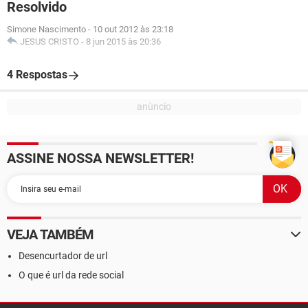
Resolvido
Simone Nascimento
-
10 out 2012 às 23:18
JESUS CRISTO
-
8 jun 2015 às 20:36
4 Respostas
ASSINE NOSSA NEWSLETTER!
VEJA TAMBÉM
Desencurtador de url
O que é url da rede social