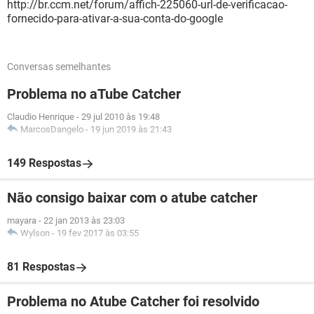
http://br.ccm.net/forum/affich-225060-url-de-verificacao-
fornecido-para-ativar-a-sua-conta-do-google
Conversas semelhantes
Problema no aTube Catcher
Claudio Henrique
-
29 jul 2010 às 19:48
MarcosDangelo
-
19 jun 2019 às 21:43
149 Respostas
Não consigo baixar com o atube catcher
mayara
-
22 jan 2013 às 23:03
Wylson
-
19 fev 2017 às 03:55
81 Respostas
Problema no Atube Catcher foi resolvido