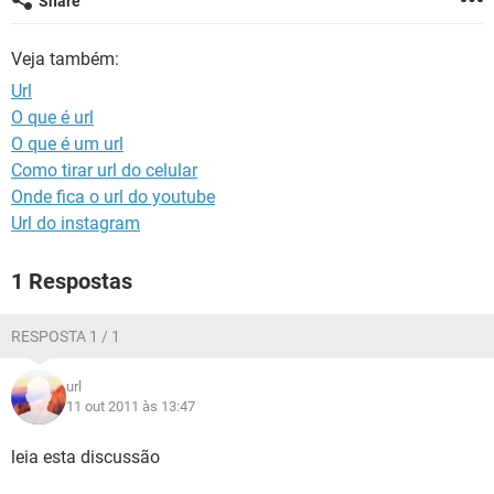
Share
GUIA DE COMPRAS
Veja também:
Url
O que é url
O que é um url
Como tirar url do celular
Onde fica o url do youtube
Url do instagram
1 Respostas
RESPOSTA 1 / 1
url
11 out 2011 às 13:47
leia esta discussão