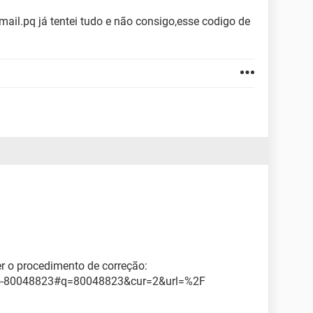
il.pq já tentei tudo e não consigo,esse codigo de
r o procedimento de correção:
rro-80048823#q=80048823&cur=2&url=%2F