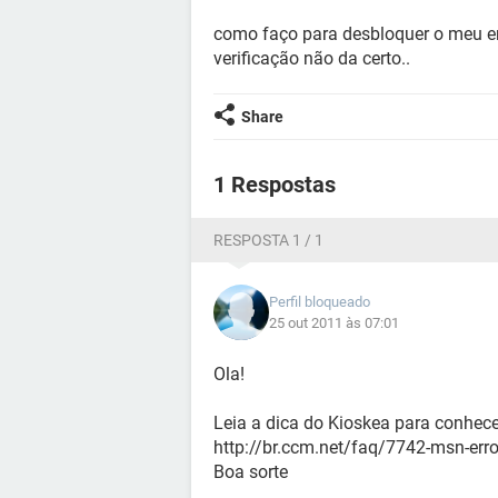
como faço para desbloquer o meu ema
verificação não da certo..
Share
1 Respostas
RESPOSTA 1 / 1
Perfil bloqueado
25 out 2011 às 07:01
Ola!
Leia a dica do Kioskea para conhece
http://br.ccm.net/faq/7742-msn-e
Boa sorte