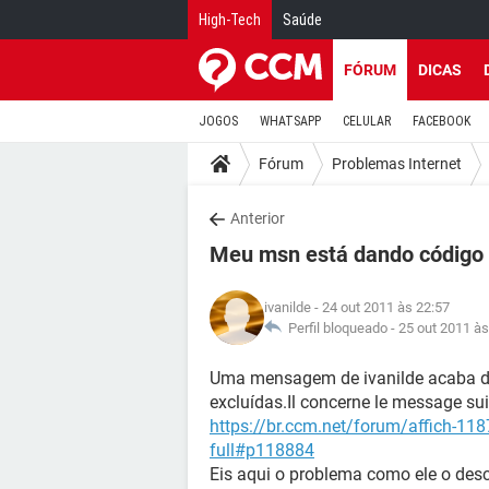
High-Tech
Saúde
FÓRUM
DICAS
JOGOS
WHATSAPP
CELULAR
FACEBOOK
Fórum
Problemas Internet
Anterior
Meu msn está dando código
ivanilde
- 24 out 2011 às 22:57
Perfil bloqueado -
25 out 2011 às
Uma mensagem de ivanilde acaba d
excluídas.Il concerne le message suiv
https://br.ccm.net/forum/affich-1
full#p118884
Eis aqui o problema como ele o desc