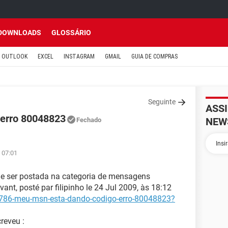
DOWNLOADS
GLOSSÁRIO
OUTLOOK
EXCEL
INSTAGRAM
GMAIL
GUIA DE COMPRAS
Seguinte
ASS
 erro 80048823
NEW
Fechado
 07:01
e ser postada na categoria de mensagens
ant, posté par filipinho le 24 Jul 2009, às 18:12
18786-meu-msn-esta-dando-codigo-erro-80048823?
reveu :