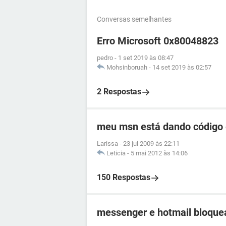
Conversas semelhantes
Erro Microsoft 0x80048823
pedro
-
1 set 2019 às 08:47
Mohsinboruah
-
14 set 2019 às 02:57
2 Respostas
meu msn está dando código 
Larissa
-
23 jul 2009 às 22:11
Leticia
-
5 mai 2012 às 14:06
150 Respostas
messenger e hotmail bloque