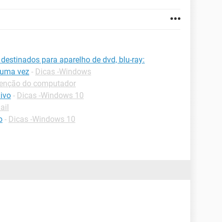
destinados para aparelho de dvd, blu-ray:
 uma vez
-
Dicas -Windows
tenção do computador
ivo
-
Dicas -Windows 10
ail
o
-
Dicas -Windows 10