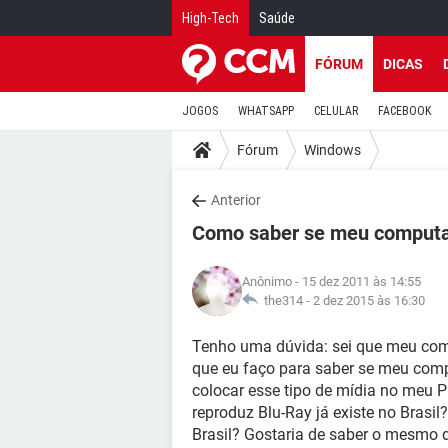
High-Tech
Saúde
FÓRUM
DICAS
JOGOS
WHATSAPP
CELULAR
FACEBOOK
Fórum
Windows
Anterior
Como saber se meu computa
Anônimo
- 15 dez 2011 às 14:55
the314 -
2 dez 2015 às 16:30
Tenho uma dúvida: sei que meu com
que eu faço para saber se meu com
colocar esse tipo de mídia no meu 
reproduz Blu-Ray já existe no Brasil
Brasil? Gostaria de saber o mesmo