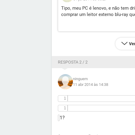
Tipo, meu PC é lenovo, e não tem dri
comprar um leitor externo blu-ray q
Ver
RESPOSTA 2 / 2
ninguem
11 abr 2014 às 14:38
1?