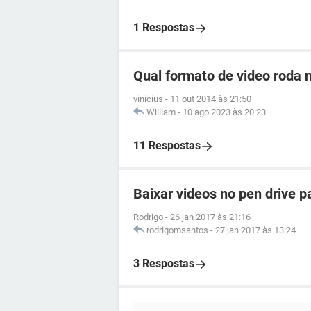
1 Respostas
Qual formato de video roda 
vinicius
-
11 out 2014 às 21:50
William
-
10 ago 2023 às 20:23
11 Respostas
Baixar videos no pen drive p
Rodrigo
-
26 jan 2017 às 21:16
rodrigomsantos
-
27 jan 2017 às 13:24
3 Respostas