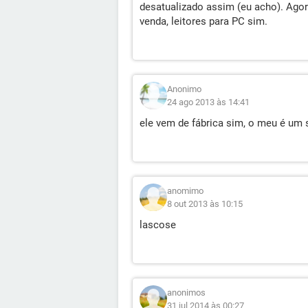
desatualizado assim (eu acho). Agora
venda, leitores para PC sim.
Anonimo
24 ago 2013 às 14:41
ele vem de fábrica sim, o meu é um s
anomimo
8 out 2013 às 10:15
lascose
anonimos
31 jul 2014 às 00:27