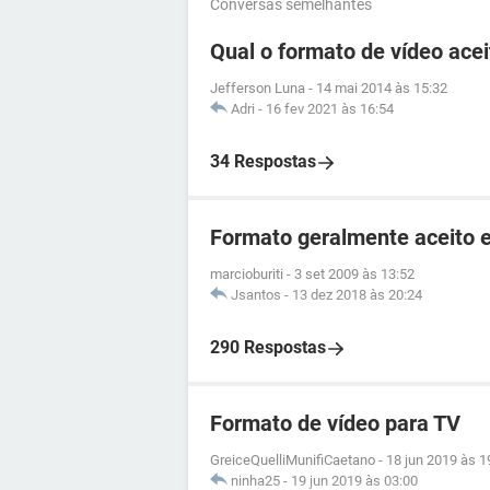
Conversas semelhantes
Qual o formato de vídeo ace
Jefferson Luna
-
14 mai 2014 às 15:32
Adri
-
16 fev 2021 às 16:54
34 Respostas
Formato geralmente aceito 
marcioburiti
-
3 set 2009 às 13:52
Jsantos
-
13 dez 2018 às 20:24
290 Respostas
Formato de vídeo para TV
GreiceQuelliMunifiCaetano
-
18 jun 2019 às 1
ninha25
-
19 jun 2019 às 03:00