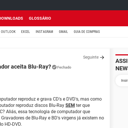
DOWNLOADS
GLOSSÁRIO
OUTLOOK
EXCEL
INSTAGRAM
GMAIL
GUIA DE COMPRAS
Seguinte
ASS
dor aceita Blu-Ray?
NEW
Fechado
putador reproduz e grava CD's e DVD's, mas como
putador reproduz discos Blu-Ray
SEM
ter que
PC? Aliás, essa tecnologia de computador que
? Gravadores de Blu-Ray e BD's virgens já existem no
 do HD-DVD.