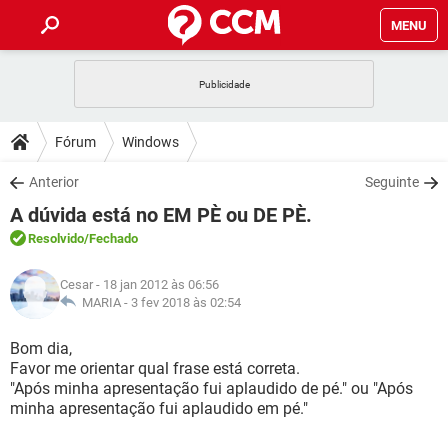
MENU
INÍCIO
JOGOS
WHATSAPP
DICAS
Fórum
Windows
CELULAR
FACEBOOK
JOGOS
WHATSAPP
DOWNLOADS
Anterior
Seguinte
OUTLOOK
EXCEL
CELULAR
FACEBOOK
A dúvida está no EM PÈ ou DE PÈ.
INSTAGRAM
JOGOS
GMAIL
WHATSAPP
FÓRUM
OUTLOOK
EXCEL
Resolvido
/Fechado
GUIA DE COMPRAS
CELULAR
FACEBOOK
INSTAGRAM
JOGOS
GMAIL
WHATSAPP
GLOSSÁRIO
OUTLOOK
Cesar
- 18 jan 2012 às 06:56
EXCEL
GUIA DE COMPRAS
CELULAR
FACEBOOK
MARIA -
3 fev 2018 às 02:54
INSTAGRAM
JOGOS
GMAIL
WHATSAPP
OUTLOOK
EXCEL
Bom dia,
GUIA DE COMPRAS
CELULAR
FACEBOOK
Favor me orientar qual frase está correta.
INSTAGRAM
GMAIL
"Após minha apresentação fui aplaudido de pé." ou "Após
OUTLOOK
EXCEL
GUIA DE COMPRAS
minha apresentação fui aplaudido em pé."
INSTAGRAM
GMAIL