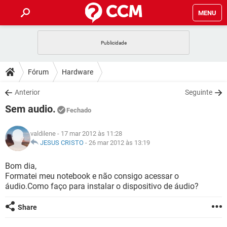
MENU
INÍCIO
JOGOS
WHATSAPP
DICAS
Fórum
Hardware
CELULAR
FACEBOOK
JOGOS
WHATSAPP
DOWNLOADS
Anterior
Seguinte
OUTLOOK
EXCEL
CELULAR
FACEBOOK
Sem audio.
INSTAGRAM
JOGOS
GMAIL
WHATSAPP
Fechado
FÓRUM
OUTLOOK
EXCEL
GUIA DE COMPRAS
CELULAR
FACEBOOK
valdilene
- 17 mar 2012 às 11:28
INSTAGRAM
JOGOS
GMAIL
WHATSAPP
GLOSSÁRIO
JESUS CRISTO
-
26 mar 2012 às 13:19
OUTLOOK
EXCEL
GUIA DE COMPRAS
CELULAR
FACEBOOK
INSTAGRAM
JOGOS
GMAIL
WHATSAPP
Bom dia,
OUTLOOK
EXCEL
Formatei meu notebook e não consigo acessar o
GUIA DE COMPRAS
CELULAR
FACEBOOK
áudio.Como faço para instalar o dispositivo de áudio?
INSTAGRAM
GMAIL
OUTLOOK
EXCEL
GUIA DE COMPRAS
Share
INSTAGRAM
GMAIL