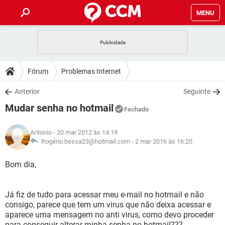
MENU
INÍCIO
JOGOS
WHATSAPP
DICAS
Fórum
Problemas Internet
CELULAR
FACEBOOK
JOGOS
WHATSAPP
DOWNLOADS
Anterior
Seguinte
OUTLOOK
EXCEL
CELULAR
FACEBOOK
Mudar senha no hotmail
INSTAGRAM
JOGOS
GMAIL
WHATSAPP
Fechado
FÓRUM
OUTLOOK
EXCEL
GUIA DE COMPRAS
CELULAR
FACEBOOK
Antonio
- 20 mar 2012 às 14:19
INSTAGRAM
JOGOS
GMAIL
WHATSAPP
GLOSSÁRIO
Rogério.bessa23@hotmail.com -
2 mar 2016 às 16:20
OUTLOOK
EXCEL
GUIA DE COMPRAS
CELULAR
FACEBOOK
INSTAGRAM
JOGOS
GMAIL
WHATSAPP
Bom dia,
OUTLOOK
EXCEL
GUIA DE COMPRAS
CELULAR
FACEBOOK
INSTAGRAM
GMAIL
Já fiz de tudo para acessar meu e-mail no hotmail e não
OUTLOOK
EXCEL
GUIA DE COMPRAS
consigo, parece que tem um virus que não deixa acessar e
INSTAGRAM
GMAIL
aparece uma mensagem no anti virus, como devo proceder
para conseguir alterar minha senha no hotmail???