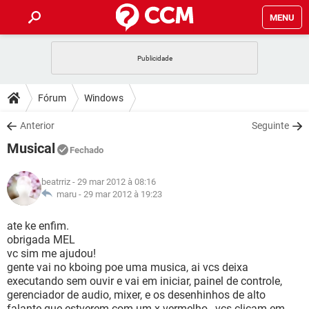
MENU
INÍCIO
JOGOS
WHATSAPP
DICAS
Fórum
Windows
CELULAR
FACEBOOK
JOGOS
WHATSAPP
DOWNLOADS
Anterior
Seguinte
OUTLOOK
EXCEL
CELULAR
FACEBOOK
Musical
INSTAGRAM
JOGOS
GMAIL
WHATSAPP
Fechado
FÓRUM
OUTLOOK
EXCEL
GUIA DE COMPRAS
CELULAR
FACEBOOK
beatrriz
- 29 mar 2012 à 08:16
INSTAGRAM
JOGOS
GMAIL
WHATSAPP
GLOSSÁRIO
maru -
29 mar 2012 à 19:23
OUTLOOK
EXCEL
GUIA DE COMPRAS
CELULAR
FACEBOOK
INSTAGRAM
JOGOS
GMAIL
WHATSAPP
ate ke enfim.
OUTLOOK
EXCEL
obrigada MEL
GUIA DE COMPRAS
CELULAR
FACEBOOK
vc sim me ajudou!
INSTAGRAM
GMAIL
gente vai no kboing poe uma musica, ai vcs deixa
OUTLOOK
EXCEL
GUIA DE COMPRAS
executando sem ouvir e vai em iniciar, painel de controle,
INSTAGRAM
GMAIL
gerenciador de audio, mixer, e os desenhinhos de alto
falante que estverem com um x vermelho , vcs clicam em