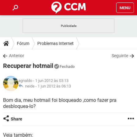
MENU
INÍCIO
JOGOS
WHATSAPP
DICAS
Fórum
Problemas Internet
CELULAR
FACEBOOK
JOGOS
WHATSAPP
DOWNLOADS
Anterior
Seguinte
OUTLOOK
EXCEL
CELULAR
FACEBOOK
Recuperar hotmail
INSTAGRAM
JOGOS
GMAIL
WHATSAPP
Fechado
FÓRUM
OUTLOOK
EXCEL
GUIA DE COMPRAS
CELULAR
FACEBOOK
agnaldo
- 1 jun 2012 às 03:13
INSTAGRAM
JOGOS
GMAIL
WHATSAPP
GLOSSÁRIO
neide -
1 jun 2012 às 06:13
OUTLOOK
EXCEL
GUIA DE COMPRAS
CELULAR
FACEBOOK
INSTAGRAM
JOGOS
GMAIL
WHATSAPP
Bom dia, meu hotmail foi bloqueado ,como fazer pra
OUTLOOK
EXCEL
desbloquea-lo?
GUIA DE COMPRAS
CELULAR
FACEBOOK
INSTAGRAM
GMAIL
OUTLOOK
EXCEL
Share
GUIA DE COMPRAS
INSTAGRAM
GMAIL
Veja também: