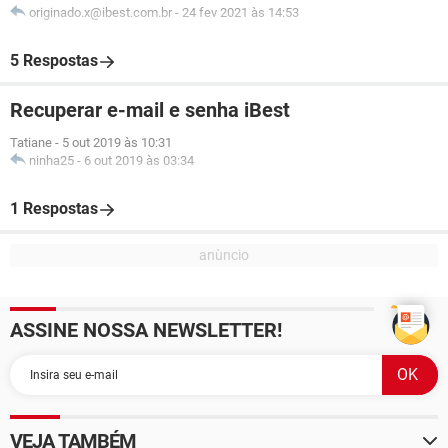
originado.x@ibest.com.br
-
24 fev 2021 às 14:53
5 Respostas
Recuperar e-mail e senha iBest
Tatiane
-
5 out 2019 às 10:31
ninha25
-
6 out 2019 às 03:34
1 Respostas
ASSINE NOSSA NEWSLETTER!
VEJA TAMBÉM