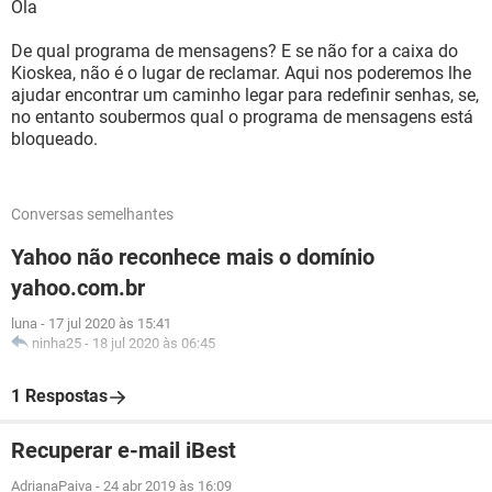
Ola
De qual programa de mensagens? E se não for a caixa do
Kioskea, não é o lugar de reclamar. Aqui nos poderemos lhe
ajudar encontrar um caminho legar para redefinir senhas, se,
no entanto soubermos qual o programa de mensagens está
bloqueado.
Conversas semelhantes
Yahoo não reconhece mais o domínio
yahoo.com.br
luna
-
17 jul 2020 às 15:41
ninha25
-
18 jul 2020 às 06:45
1 Respostas
Recuperar e-mail iBest
AdrianaPaiva
-
24 abr 2019 às 16:09