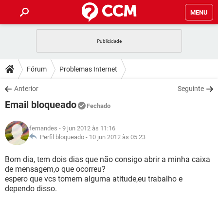
MENU
INÍCIO
JOGOS
WHATSAPP
DICAS
Fórum
Problemas Internet
CELULAR
FACEBOOK
JOGOS
WHATSAPP
DOWNLOADS
Anterior
Seguinte
OUTLOOK
EXCEL
CELULAR
FACEBOOK
Email bloqueado
INSTAGRAM
JOGOS
GMAIL
WHATSAPP
Fechado
FÓRUM
OUTLOOK
EXCEL
GUIA DE COMPRAS
CELULAR
FACEBOOK
fernandes
- 9 jun 2012 às 11:16
INSTAGRAM
JOGOS
GMAIL
WHATSAPP
GLOSSÁRIO
Perfil bloqueado -
10 jun 2012 às 05:23
OUTLOOK
EXCEL
GUIA DE COMPRAS
CELULAR
FACEBOOK
INSTAGRAM
JOGOS
GMAIL
WHATSAPP
Bom dia, tem dois dias que não consigo abrir a minha caixa
OUTLOOK
EXCEL
de mensagem,o que ocorreu?
GUIA DE COMPRAS
CELULAR
FACEBOOK
espero que vcs tomem alguma atitude,eu trabalho e
INSTAGRAM
GMAIL
dependo disso.
OUTLOOK
EXCEL
GUIA DE COMPRAS
INSTAGRAM
GMAIL