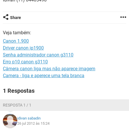
GUIA DE COMPRAS
Share
Veja também:
Canon 1.900
Driver canon ip1900
Senha administrador canon g3110
Erro p10 canon g3110
Câmera canon liga mas não aparece imagem
Camera - liga e aperece uma tela branca
1 Respostas
RESPOSTA 1 / 1
idivan sabadin
26 jul 2012 às 15:24