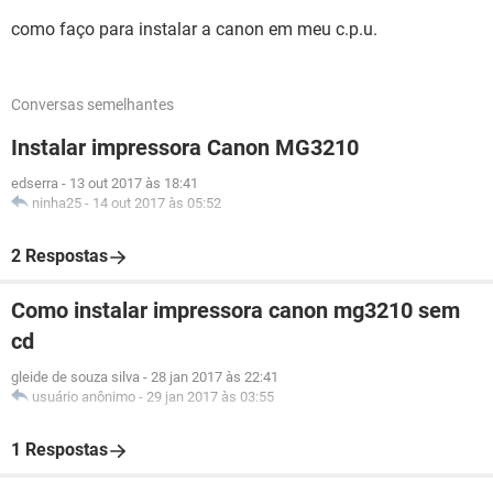
como faço para instalar a canon em meu c.p.u.
Conversas semelhantes
Instalar impressora Canon MG3210
edserra
-
13 out 2017 às 18:41
ninha25
-
14 out 2017 às 05:52
2 Respostas
Como instalar impressora canon mg3210 sem
cd
gleide de souza silva
-
28 jan 2017 às 22:41
usuário anônimo
-
29 jan 2017 às 03:55
1 Respostas