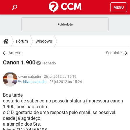
MENU
INÍCIO
JOGOS
WHATSAPP
DICAS
Fórum
Windows
CELULAR
FACEBOOK
JOGOS
WHATSAPP
DOWNLOADS
Anterior
Seguinte
OUTLOOK
EXCEL
CELULAR
FACEBOOK
Canon 1.900
INSTAGRAM
JOGOS
GMAIL
WHATSAPP
Fechado
FÓRUM
OUTLOOK
EXCEL
GUIA DE COMPRAS
CELULAR
FACEBOOK
idivan sabadin
- 26 jul 2012 às 15:19
INSTAGRAM
JOGOS
GMAIL
WHATSAPP
GLOSSÁRIO
idivan sabadin
-
26 jul 2012 às 15:24
OUTLOOK
EXCEL
GUIA DE COMPRAS
CELULAR
FACEBOOK
INSTAGRAM
JOGOS
GMAIL
WHATSAPP
Boa tarde
OUTLOOK
EXCEL
gostaria de saber como posso instalar a impressora canon
GUIA DE COMPRAS
CELULAR
FACEBOOK
1.900, pois não tenho
INSTAGRAM
GMAIL
o C D, gostaria de uma resposta pelo email. se possivel.
OUTLOOK
EXCEL
GUIA DE COMPRAS
desde já agradeço
INSTAGRAM
GMAIL
a atenção dos Srs.
Idivan (11) 84465498