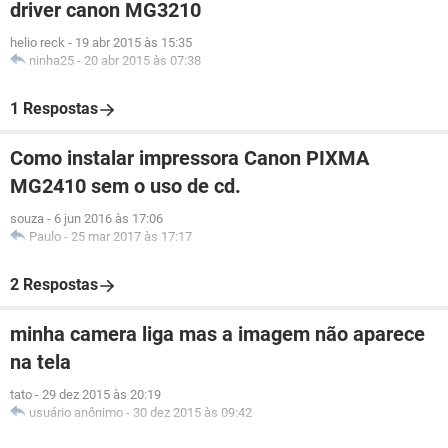
driver canon MG3210
helio reck
-
19 abr 2015 às 15:35
ninha25
-
20 abr 2015 às 07:38
1 Respostas
Como instalar impressora Canon PIXMA
MG2410 sem o uso de cd.
souza
-
6 jun 2016 às 17:06
Paulo
-
25 mar 2017 às 17:17
2 Respostas
minha camera liga mas a imagem não aparece
na tela
tato
-
29 dez 2015 às 20:19
usuário anônimo
-
30 dez 2015 às 09:42