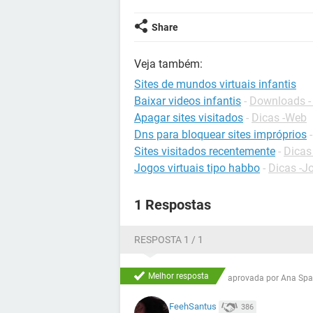
Share
Veja também:
Sites de mundos virtuais infantis
Baixar videos infantis
-
Downloads -
Apagar sites visitados
-
Dicas -Web
Dns para bloquear sites impróprios
Sites visitados recentemente
-
Dicas
Jogos virtuais tipo habbo
-
Dicas -J
1 Respostas
RESPOSTA 1 / 1
Melhor resposta
aprovada por
Ana Spa
FeehSantus
386