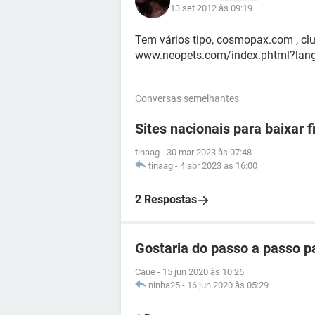
13 set 2012 às 09:19
Tem vários tipo, cosmopax.com , cl
www.neopets.com/index.phtml?lang
Conversas semelhantes
Sites nacionais para baixar
tinaag
-
30 mar 2023 às 07:48
tinaag
-
4 abr 2023 às 16:00
2 Respostas
Gostaria do passo a passo pa
Caue
-
15 jun 2020 às 10:26
ninha25
-
16 jun 2020 às 05:29