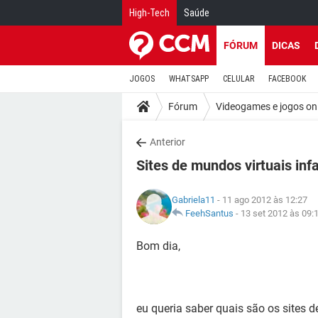
High-Tech
Saúde
FÓRUM
DICAS
JOGOS
WHATSAPP
CELULAR
FACEBOOK
Fórum
Videogames e jogos on
Anterior
Sites de mundos virtuais infa
Gabriela11
- 11 ago 2012 às 12:27
FeehSantus
-
13 set 2012 às 09:
Bom dia,
eu queria saber quais são os sites d