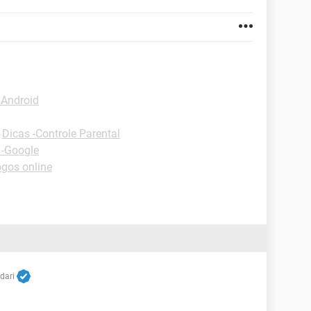
 Android
-
Dicas -Controle Parental
 -Google
ogos online
dari