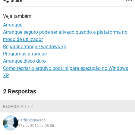
Share
GUIA DE COMPRAS
Veja também:
Arranque
Arranque seguro pode ser ativado quando a plataforma no
modo de utilizador
Reparar arranque windows xp
Programas arranque
Arranque disco duro
Como recriar o arquivo boot.ini para execução no Windows
XP
2 Respostas
RESPOSTA 1 / 2
Perfil bloqueado
17 nov 2012 às 03:36