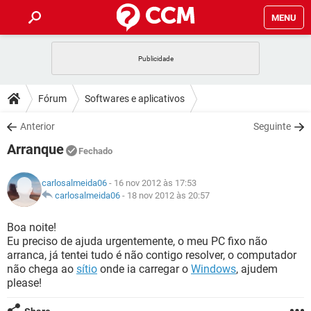
MENU
INÍCIO
JOGOS
WHATSAPP
DICAS
Fórum
Softwares e aplicativos
CELULAR
FACEBOOK
JOGOS
WHATSAPP
DOWNLOADS
Anterior
Seguinte
OUTLOOK
EXCEL
CELULAR
FACEBOOK
Arranque
INSTAGRAM
JOGOS
GMAIL
WHATSAPP
Fechado
FÓRUM
OUTLOOK
EXCEL
GUIA DE COMPRAS
CELULAR
FACEBOOK
carlosalmeida06
- 16 nov 2012 às 17:53
INSTAGRAM
JOGOS
GMAIL
WHATSAPP
GLOSSÁRIO
carlosalmeida06
-
18 nov 2012 às 20:57
OUTLOOK
EXCEL
GUIA DE COMPRAS
CELULAR
FACEBOOK
INSTAGRAM
JOGOS
GMAIL
WHATSAPP
Boa noite!
OUTLOOK
EXCEL
Eu preciso de ajuda urgentemente, o meu PC fixo não
GUIA DE COMPRAS
CELULAR
FACEBOOK
arranca, já tentei tudo é não contigo resolver, o computador
INSTAGRAM
GMAIL
não chega ao
sítio
onde ia carregar o
Windows
, ajudem
OUTLOOK
EXCEL
GUIA DE COMPRAS
please!
INSTAGRAM
GMAIL