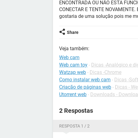
ENCONTRADA OU NÃO ESTA FUNC
CONECTAR E TENTE NOVAMENTE. Ela
gostaria de uma solução pois me mu
Share
Veja também:
Web cam
Web cam toy
-
Dicas -Analógico e dig
Watzap web
-
Dicas -Chrome
Como instalar web cam
-
Dicas -Sof
Criação de páginas web
-
Dicas - W
Utorrent web
-
Downloads - Downlo
2 Respostas
RESPOSTA 1 / 2