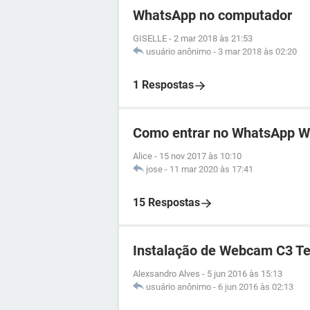
WhatsApp no computador
GISELLE
-
2 mar 2018 às 21:53
usuário anônimo
-
3 mar 2018 às 02:20
1 Respostas
Como entrar no WhatsApp 
Alice
-
15 nov 2017 às 10:10
jose
-
11 mar 2020 às 17:41
15 Respostas
Instalação de Webcam C3 Te
Alexsandro Alves
-
5 jun 2016 às 15:13
usuário anônimo
-
6 jun 2016 às 02:13