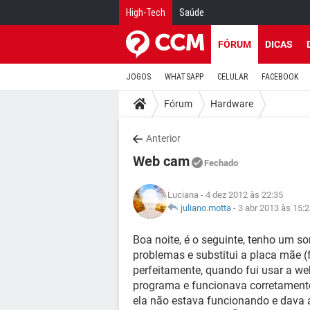
High-Tech
Saúde
FÓRUM
DICAS
JOGOS
WHATSAPP
CELULAR
FACEBOOK
Fórum
Hardware
Anterior
Web cam
Fechado
Luciana
- 4 dez 2012 às 22:35
juliano.motta
-
3 abr 2013 às 15:
Boa noite, é o seguinte, tenho um s
problemas e substitui a placa mãe (
perfeitamente, quando fui usar a we
programa e funcionava corretament
ela não estava funcionando e dav