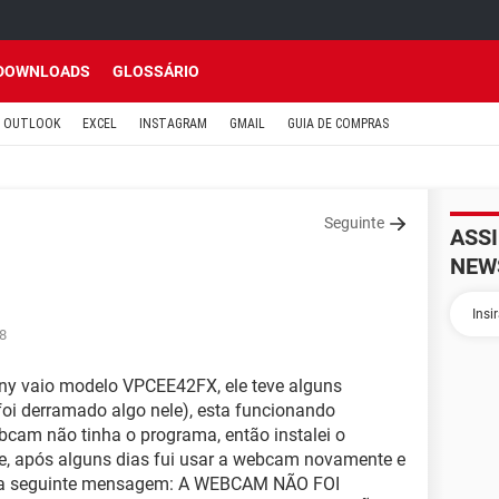
DOWNLOADS
GLOSSÁRIO
OUTLOOK
EXCEL
INSTAGRAM
GMAIL
GUIA DE COMPRAS
Seguinte
ASS
NEW
28
ony vaio modelo VPCEE42FX, ele teve alguns
foi derramado algo nele), esta funcionando
bcam não tinha o programa, então instalei o
e, após alguns dias fui usar a webcam novamente e
a a seguinte mensagem: A WEBCAM NÃO FOI