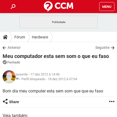
MENU
INÍCIO
JOGOS
WHATSAPP
DICAS
Fórum
Hardware
CELULAR
FACEBOOK
JOGOS
WHATSAPP
DOWNLOADS
Anterior
Seguinte
OUTLOOK
EXCEL
CELULAR
FACEBOOK
Meu computador esta sem som o que eu faso
INSTAGRAM
JOGOS
GMAIL
WHATSAPP
FÓRUM
OUTLOOK
EXCEL
Fechado
GUIA DE COMPRAS
CELULAR
FACEBOOK
INSTAGRAM
JOGOS
GMAIL
WHATSAPP
GLOSSÁRIO
OUTLOOK
ausente
- 17 dez 2012 à 14:46
EXCEL
GUIA DE COMPRAS
CELULAR
FACEBOOK
Perfil bloqueado -
18 dez 2012 à 07:04
INSTAGRAM
JOGOS
GMAIL
WHATSAPP
OUTLOOK
EXCEL
Bom dia meu computer esta sem som que que eu faso
GUIA DE COMPRAS
CELULAR
FACEBOOK
INSTAGRAM
GMAIL
OUTLOOK
EXCEL
Share
GUIA DE COMPRAS
INSTAGRAM
GMAIL
Veja também: