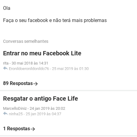
Ola
Faça o seu facebook e não terá mais problemas
Conversas semelhantes
Entrar no meu Facebook Lite
rita
-
30 mai 2018 às 14:31
Eronildoeronildonildo76
-
25 mai 2019 às 01:30
89 Respostas
Resgatar o antigo Face Life
MarcelloDiniz
-
24 jan 2019 às 20:02
ninha25
-
25 jan 2019 às 04:37
1 Respostas