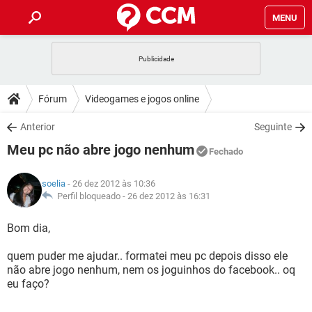
MENU
INÍCIO
JOGOS
WHATSAPP
DICAS
Fórum
Videogames e jogos online
CELULAR
FACEBOOK
JOGOS
WHATSAPP
DOWNLOADS
Anterior
Seguinte
OUTLOOK
EXCEL
CELULAR
FACEBOOK
Meu pc não abre jogo nenhum
INSTAGRAM
JOGOS
GMAIL
WHATSAPP
Fechado
FÓRUM
OUTLOOK
EXCEL
GUIA DE COMPRAS
CELULAR
FACEBOOK
soelia
- 26 dez 2012 às 10:36
INSTAGRAM
JOGOS
GMAIL
WHATSAPP
GLOSSÁRIO
Perfil bloqueado -
26 dez 2012 às 16:31
OUTLOOK
EXCEL
GUIA DE COMPRAS
CELULAR
FACEBOOK
INSTAGRAM
JOGOS
GMAIL
WHATSAPP
Bom dia,
OUTLOOK
EXCEL
GUIA DE COMPRAS
CELULAR
FACEBOOK
quem puder me ajudar.. formatei meu pc depois disso ele
INSTAGRAM
GMAIL
não abre jogo nenhum, nem os joguinhos do facebook.. oq
OUTLOOK
EXCEL
GUIA DE COMPRAS
eu faço?
INSTAGRAM
GMAIL