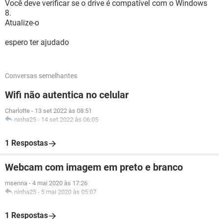
Você deve verificar se o drive é compatível com o Windows
8.
Atualize-o
espero ter ajudado
Conversas semelhantes
Wifi não autentica no celular
Charlotte
-
13 set 2022 às 08:51
ninha25
-
14 set 2022 às 06:05
1 Respostas
Webcam com imagem em preto e branco
msenna
-
4 mai 2020 às 17:26
ninha25
-
5 mai 2020 às 05:07
1 Respostas