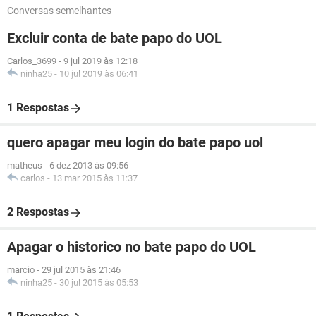
Conversas semelhantes
Excluir conta de bate papo do UOL
Carlos_3699
-
9 jul 2019 às 12:18
ninha25
-
10 jul 2019 às 06:41
1 Respostas
quero apagar meu login do bate papo uol
matheus
-
6 dez 2013 às 09:56
carlos
-
13 mar 2015 às 11:37
2 Respostas
Apagar o historico no bate papo do UOL
marcio
-
29 jul 2015 às 21:46
ninha25
-
30 jul 2015 às 05:53