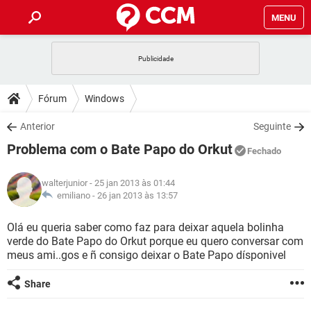
MENU
INÍCIO
JOGOS
WHATSAPP
DICAS
Fórum
Windows
CELULAR
FACEBOOK
JOGOS
WHATSAPP
DOWNLOADS
Anterior
Seguinte
OUTLOOK
EXCEL
CELULAR
FACEBOOK
Problema com o Bate Papo do Orkut
INSTAGRAM
JOGOS
GMAIL
WHATSAPP
Fechado
FÓRUM
OUTLOOK
EXCEL
GUIA DE COMPRAS
CELULAR
FACEBOOK
walterjunior
- 25 jan 2013 às 01:44
INSTAGRAM
JOGOS
GMAIL
WHATSAPP
GLOSSÁRIO
emiliano -
26 jan 2013 às 13:57
OUTLOOK
EXCEL
GUIA DE COMPRAS
CELULAR
FACEBOOK
INSTAGRAM
JOGOS
GMAIL
WHATSAPP
Olá eu queria saber como faz para deixar aquela bolinha
OUTLOOK
EXCEL
verde do Bate Papo do Orkut porque eu quero conversar com
GUIA DE COMPRAS
CELULAR
FACEBOOK
meus ami..gos e ñ consigo deixar o Bate Papo dísponivel
INSTAGRAM
GMAIL
OUTLOOK
EXCEL
GUIA DE COMPRAS
Share
INSTAGRAM
GMAIL