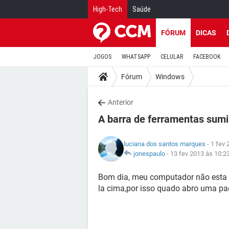
High-Tech
Saúde
FÓRUM
DICAS
JOGOS
WHATSAPP
CELULAR
FACEBOOK
Fórum
Windows
Anterior
A barra de ferramentas sum
luciana dos santos marques
- 1 fev 
jonespaulo
-
13 fev 2013 às 10:2
Bom dia, meu computador não esta m
la cima,por isso quado abro uma pa