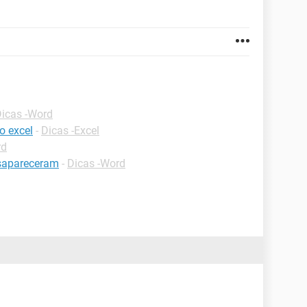
icas -Word
o excel
-
Dicas -Excel
rd
esapareceram
-
Dicas -Word