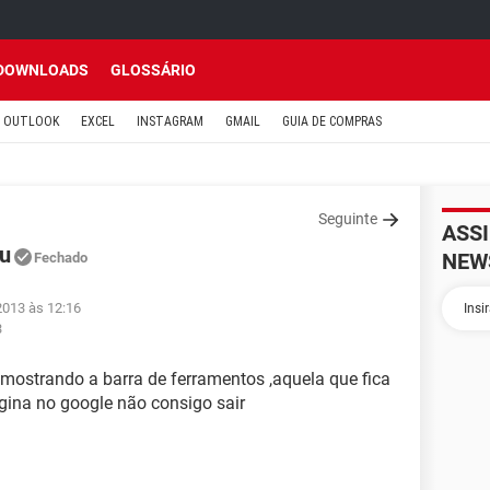
DOWNLOADS
GLOSSÁRIO
OUTLOOK
EXCEL
INSTAGRAM
GMAIL
GUIA DE COMPRAS
Seguinte
ASS
iu
NEW
Fechado
2013 às 12:16
3
ostrando a barra de ferramentos ,aquela que fica
gina no google não consigo sair