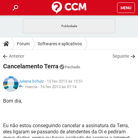
MENU
INÍCIO
JOGOS
WHATSAPP
DICAS
Fórum
Softwares e aplicativos
CELULAR
FACEBOOK
JOGOS
WHATSAPP
DOWNLOADS
Anterior
Seguinte
OUTLOOK
EXCEL
CELULAR
FACEBOOK
Cancelamento Terra
INSTAGRAM
JOGOS
GMAIL
WHATSAPP
Fechado
FÓRUM
OUTLOOK
EXCEL
GUIA DE COMPRAS
CELULAR
FACEBOOK
Juliana Schulz
- 15 fev 2013 às 15:51
INSTAGRAM
JOGOS
GMAIL
WHATSAPP
GLOSSÁRIO
marcia -
16 fev 2013 às 07:14
OUTLOOK
EXCEL
GUIA DE COMPRAS
CELULAR
FACEBOOK
INSTAGRAM
JOGOS
GMAIL
WHATSAPP
Bom dia,
OUTLOOK
EXCEL
GUIA DE COMPRAS
CELULAR
FACEBOOK
INSTAGRAM
GMAIL
OUTLOOK
EXCEL
GUIA DE COMPRAS
Eu não estou conseguindo cancelar a assinatura da Terra,
INSTAGRAM
GMAIL
eles ligaram se passando de atendentes da Oi e pediram
meus dados, como eu havia acabado de assinar a internet